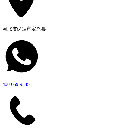
河北省保定市定兴县
400-669-9845