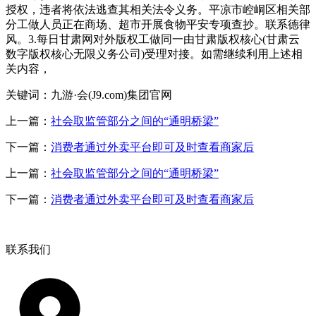
授权，违者将依法逃查其相关法令义务。平凉市崆峒区相关部
分工做人员正在商场、超市开展食物平安专项查抄。联系德律
风。3.每日甘肃网对外版权工做同一由甘肃版权核心(甘肃云
数字版权核心无限义务公司)受理对接。如需继续利用上述相
关内容，
关键词：九游·会(J9.com)集团官网
上一篇：
社会取监管部分之间的“通明桥梁”
下一篇：
消费者通过外卖平台即可及时查看商家后
上一篇：
社会取监管部分之间的“通明桥梁”
下一篇：
消费者通过外卖平台即可及时查看商家后
联系我们