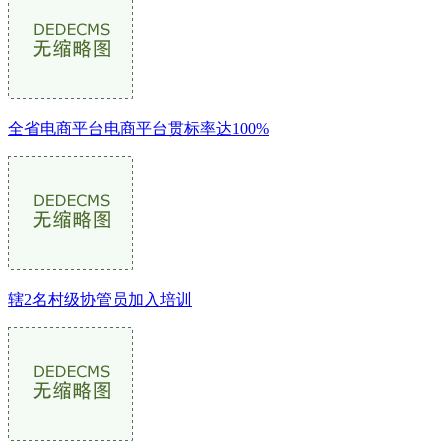
全省电商平台电商平台贯标率达100%
辖2名村级协管员加入培训