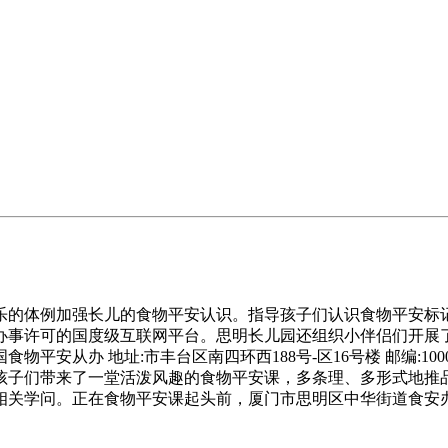
体例加强长儿的食物平安认识。指导孩子们认识食物平安标记、
办事许可的国度级互联网平台。思明长儿园还组织小伴侣们开展
平安从办 地址:市丰台区南四环西188号-区16号楼 邮编:1
孩子们带来了一堂活泼风趣的食物平安课，多条理、多形式地推
相关学问。正在食物平安课起头前，厦门市思明区中华街道食安