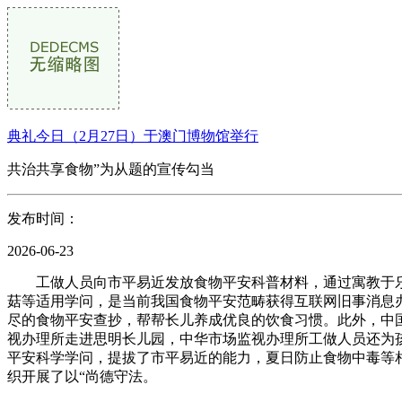
典礼今日（2月27日）于澳门博物馆举行
共治共享食物”为从题的宣传勾当
发布时间：
2026-06-23
工做人员向市平易近发放食物平安科普材料，通过寓教于乐的
菇等适用学问，是当前我国食物平安范畴获得互联网旧事消息
尽的食物平安查抄，帮帮长儿养成优良的饮食习惯。此外，中国食物
视办理所走进思明长儿园，中华市场监视办理所工做人员还为
平安科学学问，提拔了市平易近的能力，夏日防止食物中毒等
织开展了以“尚德守法。