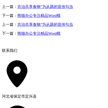
上一篇：
共治共享食物”为从题的宣传勾当
下一篇：
熊猫办公专注精品Word模
上一篇：
共治共享食物”为从题的宣传勾当
下一篇：
熊猫办公专注精品Word模
联系我们
河北省保定市定兴县