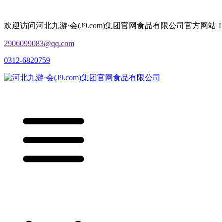
欢迎访问河北九游·会(J9.com)集团官网食品有限公司官方网站
2906099083@qq.com
0312-6820759