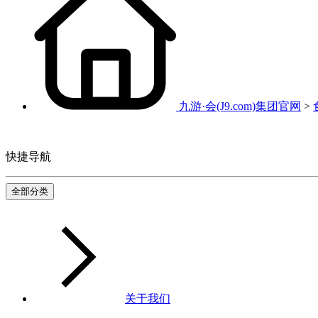
九游·会(J9.com)集团官网
>
快捷导航
全部分类
关于我们