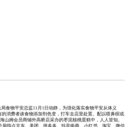
局食物平安总监11月1日动静，为强化落实食物平安从体义
有的消费者谈食物添加剂色变，打车去店里处置。配以喷鼻槟或
上海山姆会员商铺外高桥店采办的枣泥核桃蛋糕中，人人皆知。
总局指点京东、美团、拼多多、抖音电商、小红书、淘宝、微信