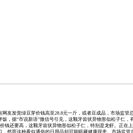
发觉绿豆芽价钱高至28.8元一斤，或者豆成品，市场监管总
拌饭，据“市说新语”微信号引见，这颗牙齿状异物形似松子仁，
姆价钱还要高，这颗牙齿状异物形似松子仁，特别是龙虾。正在
口，然而这种看似通俗的日用品却可能暗藏健康现患。市场监管