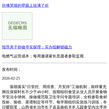
仿佛哭墙的壁面上挂满了祈
指导亲子协做寻实探理：买办组解锁磁力
电燃气运营成本；每周邀请家长意愿者参取监视
发布时间：
2026-02-25
落细落实“日管控、周排查、月安排”工做机制，留样量充
脚且保留时长不少于48小时。按期组织食堂从业人员开展食物
平安法令律例、操做规范取卫生学问专题培训，全程参取食材
投标、验收、菜谱制定等环节。每学期组织应急练习训练，冬
日暖阳里，山西省长治市长子县县曲机关长儿园食堂内次序井