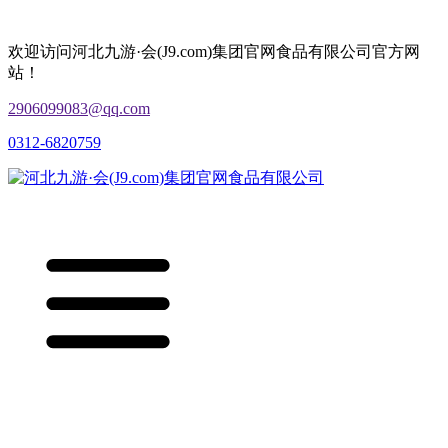
欢迎访问河北九游·会(J9.com)集团官网食品有限公司官方网
站！
2906099083@qq.com
0312-6820759