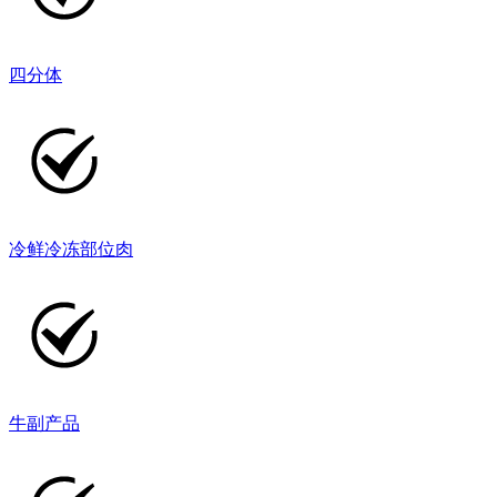
四分体
冷鲜冷冻部位肉
牛副产品