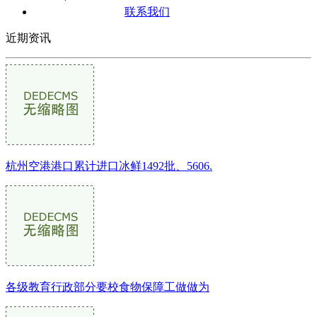
联系我们
近期资讯
杭州空港港口累计进口冰鲜1492批、5606.
各级教育行政部分要校食物保障工做做为