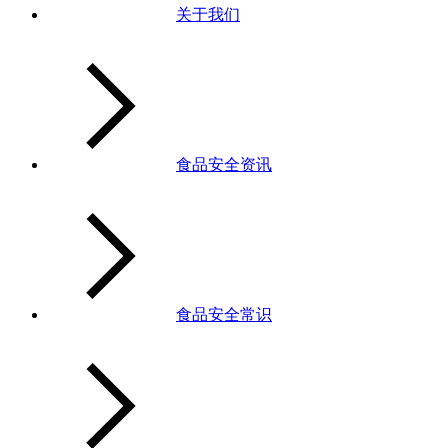
关于我们
食品安全资讯
食品安全常识