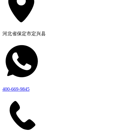
河北省保定市定兴县
400-669-9845