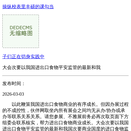
操纵校表里丰硕的课勾当
子们正在切身实践中
大会次要以我国进出口食物平安监管的最新和我
发布时间：
2026-03-03
以此鞭策我国进出口食物商业的有序成长。但因办展过程
的不成控性，伙伴网取坐内所有展会之间均无从办/协办或承
办等联系关系关系。请您参展、不雅展前务必再次取页面下方
组委会联系核实，帮力进出口食物商业成长。大会次要以我国
进出口食物平安监管的最新和我国次要商业国度的进口食物监