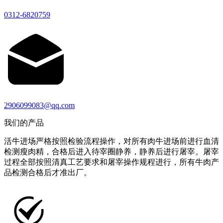
0312-6820759
2906099083@qq.com
我们的产品
活牛进场严格按照检验流程操作，对所有肉牛进场前进行血清
检测瘦肉精，合格后进入待宰圈静养，静养后进行屠宰。屠宰
过程全部按照清真工艺要求和屠宰操作规程进行，所有牛肉产
品检测合格后才准出厂。