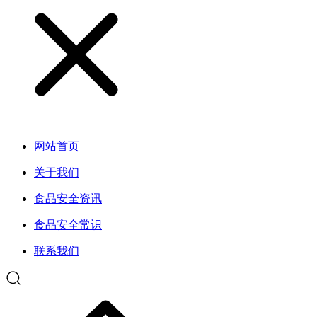
网站首页
关于我们
食品安全资讯
食品安全常识
联系我们