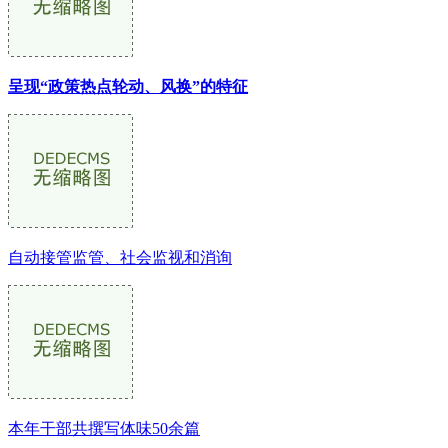
呈现“政策热点轮动、风换”的特征
自动接管监管、社会监视和消询
本年干部共撰写体味50余篇