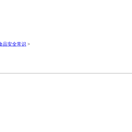
食品安全常识
>