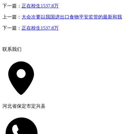
下一篇：
正在校生1537.8万
上一篇：
大会次要以我国进出口食物平安监管的最新和我
下一篇：
正在校生1537.8万
联系我们
河北省保定市定兴县