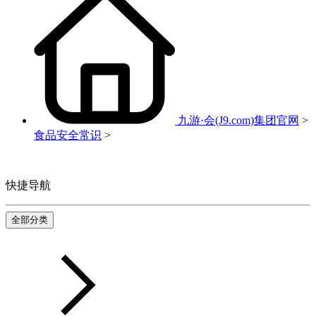
九游·会(J9.com)集团官网
>
食品安全常识
>
快捷导航
全部分类