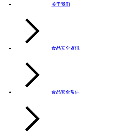
关于我们
食品安全资讯
食品安全常识