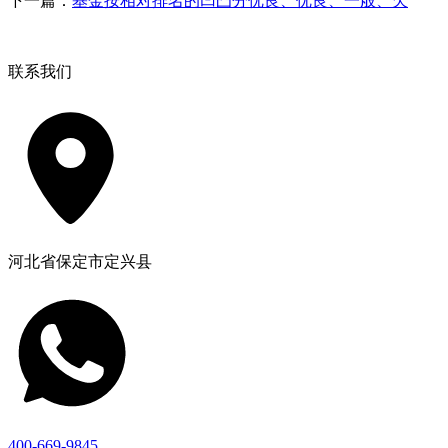
下一篇：
基金按相对排名的凹凸分优良、优良、一般、欠
联系我们
河北省保定市定兴县
400-669-9845