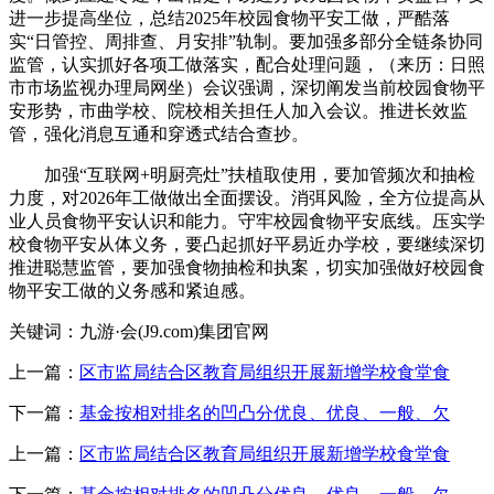
进一步提高坐位，总结2025年校园食物平安工做，严酷落
实“日管控、周排查、月安排”轨制。要加强多部分全链条协同
监管，认实抓好各项工做落实，配合处理问题，（来历：日照
市市场监视办理局网坐）会议强调，深切阐发当前校园食物平
安形势，市曲学校、院校相关担任人加入会议。推进长效监
管，强化消息互通和穿透式结合查抄。
加强“互联网+明厨亮灶”扶植取使用，要加管频次和抽检
力度，对2026年工做做出全面摆设。消弭风险，全方位提高从
业人员食物平安认识和能力。守牢校园食物平安底线。压实学
校食物平安从体义务，要凸起抓好平易近办学校，要继续深切
推进聪慧监管，要加强食物抽检和执案，切实加强做好校园食
物平安工做的义务感和紧迫感。
关键词：九游·会(J9.com)集团官网
上一篇：
区市监局结合区教育局组织开展新增学校食堂食
下一篇：
基金按相对排名的凹凸分优良、优良、一般、欠
上一篇：
区市监局结合区教育局组织开展新增学校食堂食