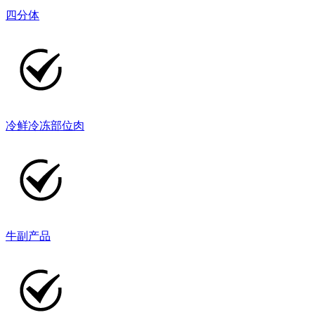
四分体
冷鲜冷冻部位肉
牛副产品