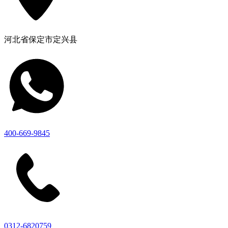
河北省保定市定兴县
400-669-9845
0312-6820759