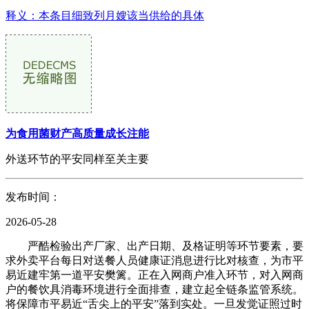
释义：本条目细致列月嫂该当供给的具体
为食用菌财产高质量成长注能
外送环节的平安同样至关主要
发布时间：
2026-05-28
严酷检验出产厂家、出产日期、及格证明等环节要素，要
求外卖平台每日对送餐人员健康证消息进行比对核查，为市平
易近建牢第一道平安樊篱。正在入网商户准入环节，对入网商
户的餐饮具消毒环境进行全面排查，建立起全链条监管系统。
将保障市平易近“舌尖上的平安”落到实处。一旦发觉证照过时