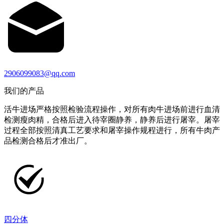
2906099083@qq.com
我们的产品
活牛进场严格按照检验流程操作，对所有肉牛进场前进行血清
检测瘦肉精，合格后进入待宰圈静养，静养后进行屠宰。屠宰
过程全部按照清真工艺要求和屠宰操作规程进行，所有牛肉产
品检测合格后才准出厂。
四分体