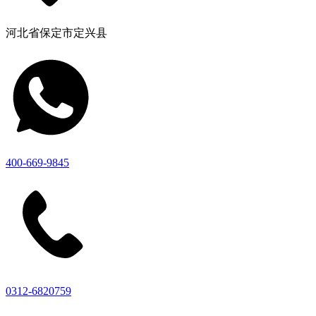
河北省保定市定兴县
400-669-9845
0312-6820759