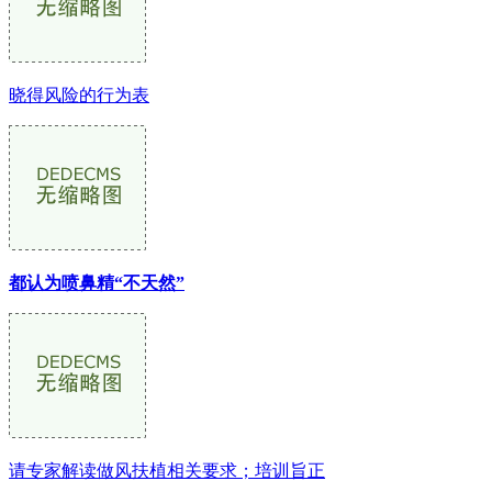
晓得风险的行为表
都认为喷鼻精“不天然”
请专家解读做风扶植相关要求；培训旨正