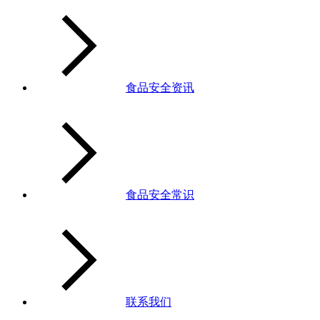
食品安全资讯
食品安全常识
联系我们