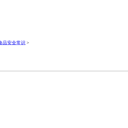
食品安全常识
>