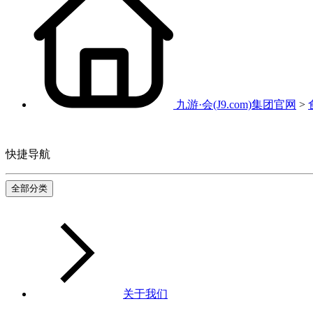
九游·会(J9.com)集团官网
>
快捷导航
全部分类
关于我们