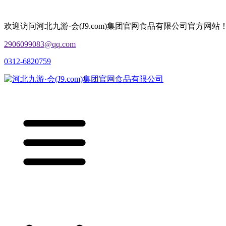
欢迎访问河北九游·会(J9.com)集团官网食品有限公司官方网站
2906099083@qq.com
0312-6820759