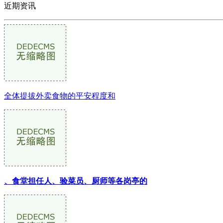
近期资讯
全体提拔外卖食物的平安程度和
、食堂担任人、验菜员、厨师等各岗亭的