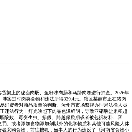
架上的秘卤肉肠、鱼籽味肉肠和马蹄肉卷进行抽查。2026年
。涉案过时肉类食物和违法所得329.4元。辖区某超市正在猪肉
容易消费者对商品质量的判断。汝州市市场监视办理局法律人员
更正违法行为！灯光映照下肉品色泽鲜明，导致亚硝酸盐累积超
油脂酸败、霉变生虫、掺假、跨越保质期或者被包拆材料、容
行政惩罚。或者添加食物添加剂以外的化学物质和其他可能风险人体
营者采购食物，前往搜狐，当事人的行为违反了《河南省食物小