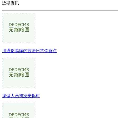
近期资讯
用通俗易懂的言语日常饮食点
操做人员初次安拆时