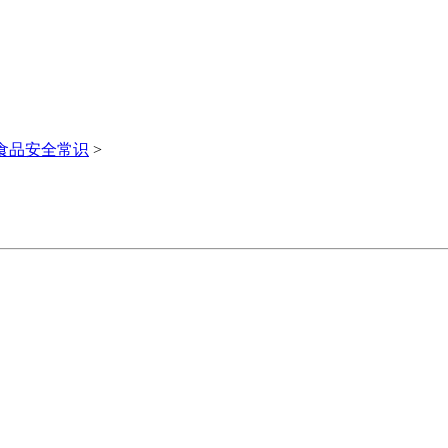
食品安全常识
>