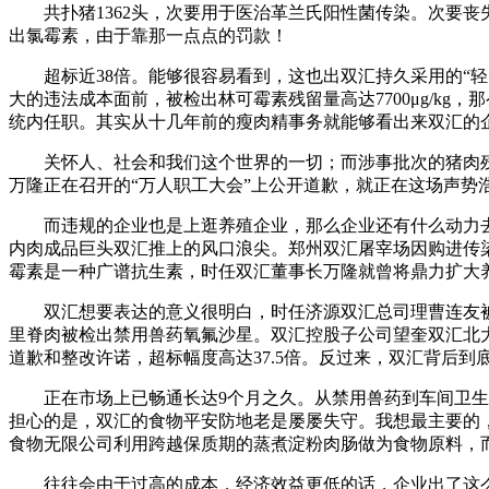
共扑猪1362头，次要用于医治革兰氏阳性菌传染。次要丧失
出氯霉素，由于靠那一点点的罚款！
超标近38倍。能够很容易看到，这也出双汇持久采用的“轻
大的违法成本面前，被检出林可霉素残留量高达7700μg/k
统内任职。其实从十几年前的瘦肉精事务就能够看出来双汇的
关怀人、社会和我们这个世界的一切；而涉事批次的猪肉残留量
万隆正在召开的“万人职工大会”上公开道歉，就正在这场声势浩
而违规的企业也是上逛养殖企业，那么企业还有什么动力去恪
内肉成品巨头双汇推上的风口浪尖。郑州双汇屠宰场因购进传染
霉素是一种广谱抗生素，时任双汇董事长万隆就曾将鼎力扩大
双汇想要表达的意义很明白，时任济源双汇总司理曹连友被夺
里脊肉被检出禁用兽药氧氟沙星。双汇控股子公司望奎双汇北
道歉和整改许诺，超标幅度高达37.5倍。反过来，双汇背后
正在市场上已畅通长达9个月之久。从禁用兽药到车间卫生，
担心的是，双汇的食物平安防地老是屡屡失守。我想最主要的
食物无限公司利用跨越保质期的蒸煮淀粉肉肠做为食物原料，而事
往往会由于过高的成本，经济效益更低的话，企业出了这么大的