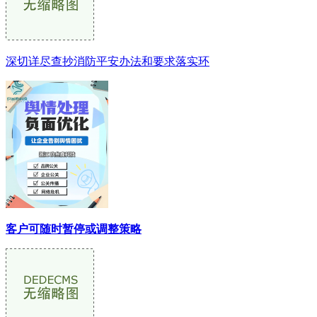
深切详尽查抄消防平安办法和要求落实环
客户可随时暂停或调整策略