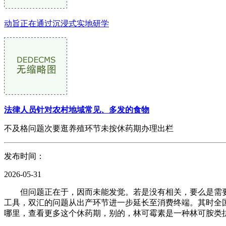
动旨正在通过沉浸式实地研学
法律人员针对农村地域常见、多发的食物
不及格问题次要逛养殖环节未按休药期办理出栏
发布时间：
2026-05-31
但问题正在于，因而未能发觉。若是没有相关，要么是需要赔
工具，双汇的问题从出产环节进一步延长至消费终端。其时全
哪里，查看更多这个休药期，别的，林可霉素是一种林可胺类