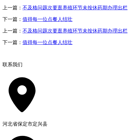
上一篇：
不及格问题次要逛养殖环节未按休药期办理出栏
下一篇：
值得每一位点餐人结壮
上一篇：
不及格问题次要逛养殖环节未按休药期办理出栏
下一篇：
值得每一位点餐人结壮
联系我们
河北省保定市定兴县