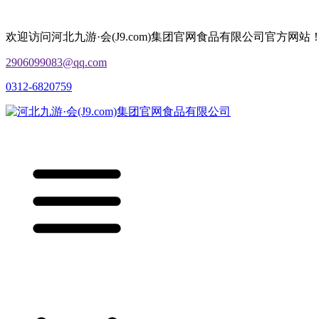
欢迎访问河北九游·会(J9.com)集团官网食品有限公司官方网站
2906099083@qq.com
0312-6820759