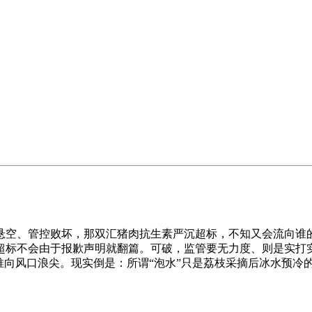
空、管控败坏，那双汇猪肉抗生素严沉超标，不知又会流向谁的
超标不会由于报歉声明就翻篇。可破，监管要无力度、则是实打
推向风口浪尖。现实倒是：所谓“泡水”只是荔枝采摘后冰水预冷