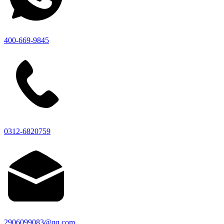
400-669-9845
0312-6820759
2906099083@qq.com