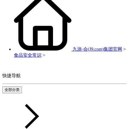
九游·会(J9.com)集团官网
>
食品安全常识
>
快捷导航
全部分类