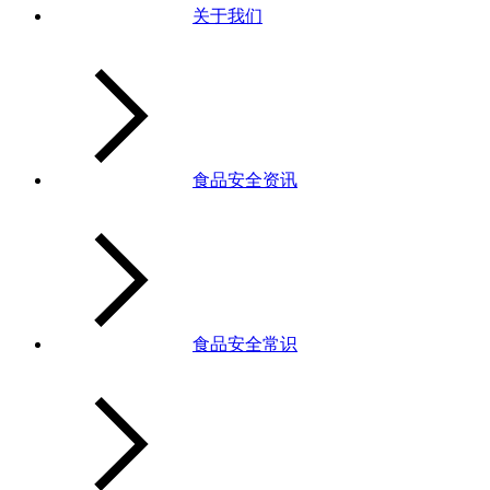
关于我们
食品安全资讯
食品安全常识