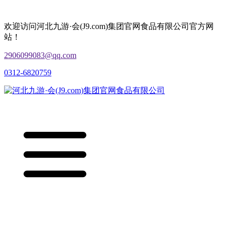
欢迎访问河北九游·会(J9.com)集团官网食品有限公司官方网
站！
2906099083@qq.com
0312-6820759