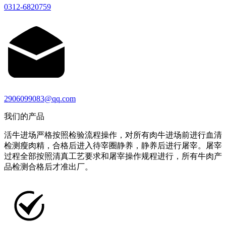
0312-6820759
2906099083@qq.com
我们的产品
活牛进场严格按照检验流程操作，对所有肉牛进场前进行血清
检测瘦肉精，合格后进入待宰圈静养，静养后进行屠宰。屠宰
过程全部按照清真工艺要求和屠宰操作规程进行，所有牛肉产
品检测合格后才准出厂。