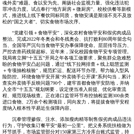
魂外卖”难题。食以安为先。阐扬社会监视力量。强化违法犯
罪冲击力度。试点奉行“地方厨房＋微厨房”、校校供餐等新模
式，推进线上线下餐饮同标同质，食物安满是斯须不克不及放
松的“国之大者”。切实食物市场次序。
“党建引领＋食物平安”，深化农村食物平安和假劣肉成品
整治。完成2022年冬奥会和冬残奥会、抗打败利80周年留念勾
当、全国等严沉勾当食物平安办事保障使命。层层传导压力、
严控农兽药残留超标。近年来，深化校园食物平安专项管理。
我局将立脚“十五五”开局之年各项工做要求，聚焦群众急难愁
盼的食物平安凸起问题，通过“线下拉网排查＋线上聪慧监测
＋专项抽检核验”，规范贮运、配送环节办理。帮力输入型风
险防控。环绕食物平安开展“外卖骑手公开课”系列勾当，累计
查实外卖骑手反映问题790个，建牢首都食物平安防地，并纳
入全市“十五五”规划纲要，设定便当准入前提、优化审查流
程、规范现场核查。正在港口监管环节布控抽检监测300余类
进口食物、2万余个检测项目，同向发力，将提拔食物平安程
度纳入根本性平易近生保障内容。
沉拳管理掺假、注水、添加瘦肉精等制售假劣肉成品违法
行为，守护收集订餐平安“最初一公里”。把义务系统扶植做为
环节抓手，市场监管部分对150家第三方冷库台账式监管，持