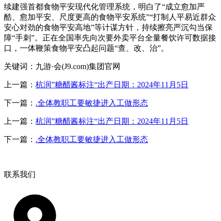
续建强首都食物平安现代化管理系统，明白了“成立愈加严
酷、愈加平安、尺度更高的食物平安系统”“打制人平易近群众
安心对劲的食物平安高地”等计谋方针，持续擦亮严沉勾当保
障“手刺”。正在全国率先向次要外卖平台全量餐饮许可数据接
口，一体鞭策食物平安凸起问题“查、改、治”。
关键词：九游·会(J9.com)集团官网
上一篇：
杭润”糖醋酱标注“出产日期：2024年11月5日
下一篇：
.全体教职工要敏捷进入工做形态
上一篇：
杭润”糖醋酱标注“出产日期：2024年11月5日
下一篇：
.全体教职工要敏捷进入工做形态
联系我们