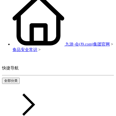
九游·会(J9.com)集团官网
>
食品安全常识
>
快捷导航
全部分类