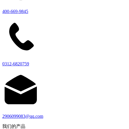
400-669-9845
0312-6820759
2906099083@qq.com
我们的产品