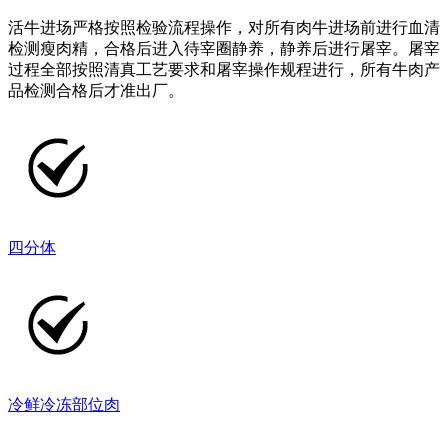
活牛进场严格按照检验流程操作，对所有肉牛进场前进行血清
检测瘦肉精，合格后进入待宰圈静养，静养后进行屠宰。屠宰
过程全部按照清真工艺要求和屠宰操作规程进行，所有牛肉产
品检测合格后才准出厂。
四分体
冷鲜冷冻部位肉