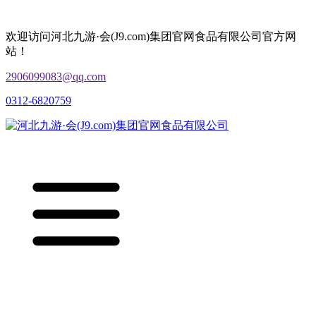
欢迎访问河北九游·会(J9.com)集团官网食品有限公司官方网
站！
2906099083@qq.com
0312-6820759