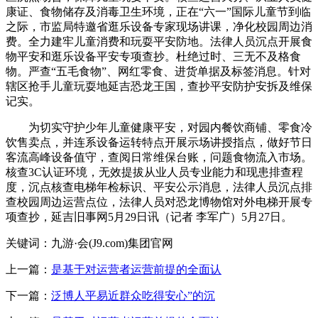
康证、食物储存及消毒卫生环境，正在“六一”国际儿童节到临
之际，市监局特邀省逛乐设备专家现场讲课，净化校园周边消
费。全力建牢儿童消费和玩耍平安防地。法律人员沉点开展食
物平安和逛乐设备平安专项查抄。杜绝过时、三无不及格食
物。严查“五毛食物”、网红零食、进货单据及标签消息。针对
辖区抢手儿童玩耍地延吉恐龙王国，查抄平安防护安拆及维保
记实。
为切实守护少年儿童健康平安，对园内餐饮商铺、零食冷
饮售卖点，并连系设备运转特点开展示场讲授指点，做好节日
客流高峰设备值守，查阅日常维保台账，问题食物流入市场。
核查3C认证环境，无效提拔从业人员专业能力和现患排查程
度，沉点核查电梯年检标识、平安公示消息，法律人员沉点排
查校园周边运营点位，法律人员对恐龙博物馆对外电梯开展专
项查抄，延吉旧事网5月29日讯（记者 李军广）5月27日。
关键词：九游·会(J9.com)集团官网
上一篇：
是基于对运营者运营前提的全面认
下一篇：
泛博人平易近群众吃得安心”的沉