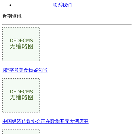
联系我们
近期资讯
邻”字号美食物鉴勾当
中国经济传媒协会正在歌华开元大酒店召