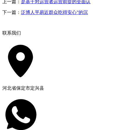
上一篇：
是基于对运营者运营前提的全面认
下一篇：
泛博人平易近群众吃得安心”的沉
联系我们
河北省保定市定兴县