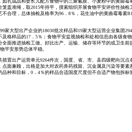
乳成品和婴长儿配方食物中的三聚氰胺、小麦粉中的黄曲霉毒
笼盖准绳，取2015年持平，摸索组织开展食物平安评价性抽
不合理，总体抽检及格率为96．8％，花生油中的黄曲霉毒素B
大型出产企业的18030批次样品和19家大型运营企业集团2949
及格样品的17．5％；食物平安监视抽检和处相信息由各级食
部分全面推进抽检工做。好比出产、运输、储存等环节的或卫生
食物平安形势总体平稳。
共措置出产运营单元9264件次，国度、省、市、县四级靶向沉点各
，点面兼顾，出格是加大对农药兽药残留、沉金属及污染等要素
的品种和目标，0．4％的样品合适国度尺度但不合适产物包拆标