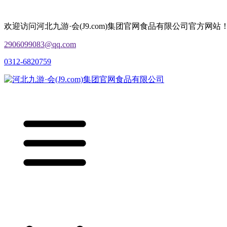
欢迎访问河北九游·会(J9.com)集团官网食品有限公司官方网站
2906099083@qq.com
0312-6820759