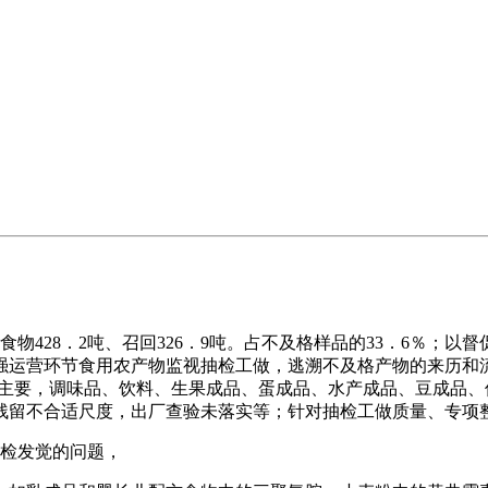
428．2吨、召回326．9吨。占不及格样品的33．6％；
强运营环节食用农产物监视抽检工做，逃溯不及格产物的来历和流向
的主要，调味品、饮料、生果成品、蛋成品、水产成品、豆成品
药残留不合适尺度，出厂查验未落实等；针对抽检工做质量、专项
抽检发觉的问题，