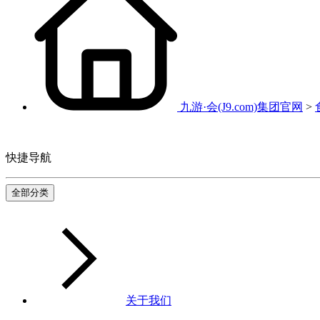
九游·会(J9.com)集团官网
>
快捷导航
全部分类
关于我们