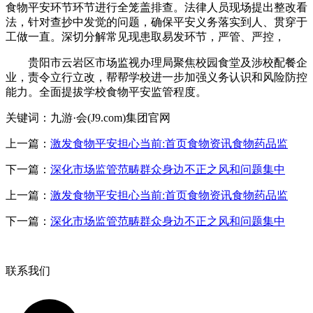
食物平安环节环节进行全笼盖排查。法律人员现场提出整改看
法，针对查抄中发觉的问题，确保平安义务落实到人、贯穿于
工做一直。深切分解常见现患取易发环节，严管、严控，
贵阳市云岩区市场监视办理局聚焦校园食堂及涉校配餐企
业，责令立行立改，帮帮学校进一步加强义务认识和风险防控
能力。全面提拔学校食物平安监管程度。
关键词：九游·会(J9.com)集团官网
上一篇：
激发食物平安担心当前:首页食物资讯食物药品监
下一篇：
深化市场监管范畴群众身边不正之风和问题集中
上一篇：
激发食物平安担心当前:首页食物资讯食物药品监
下一篇：
深化市场监管范畴群众身边不正之风和问题集中
联系我们