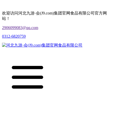
欢迎访问河北九游·会(J9.com)集团官网食品有限公司官方网
站！
2906099083@qq.com
0312-6820759