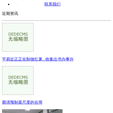
联系我们
近期资讯
平易近正正在制做红薯...收集出书办事许
廓清预制菜尺度的合用