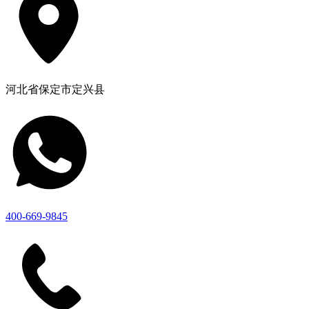
河北省保定市定兴县
400-669-9845