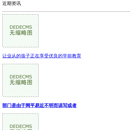
近期资讯
让业从的孩子正在享受优良的学前教育
部门是由于网平易近不明而误写或者