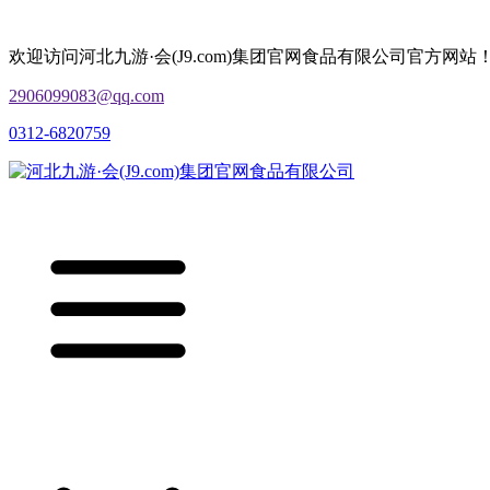
欢迎访问河北九游·会(J9.com)集团官网食品有限公司官方网站
2906099083@qq.com
0312-6820759