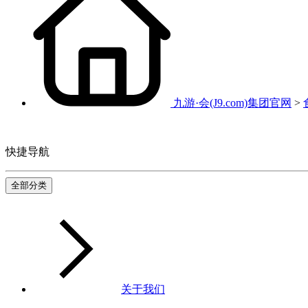
九游·会(J9.com)集团官网
>
快捷导航
全部分类
关于我们