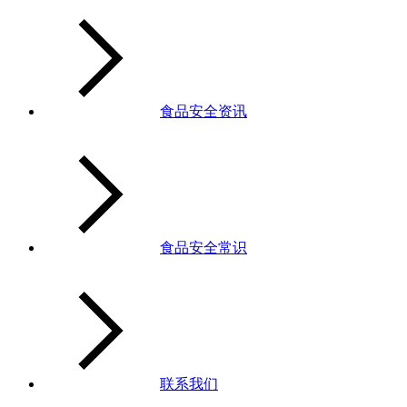
食品安全资讯
食品安全常识
联系我们