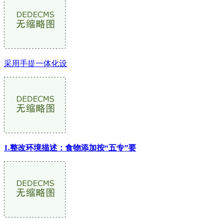
采用手提一体化设
1.整改环境描述：食物添加按“五专”要