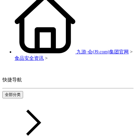
九游·会(J9.com)集团官网
>
食品安全资讯
>
快捷导航
全部分类