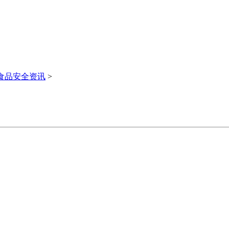
食品安全资讯
>