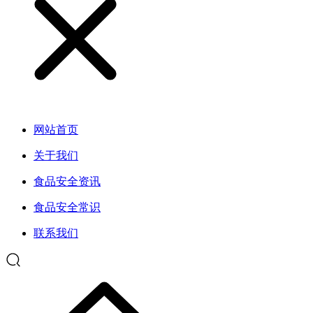
网站首页
关于我们
食品安全资讯
食品安全常识
联系我们