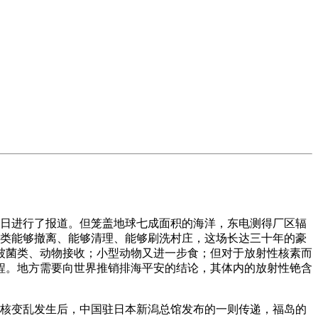
日进行了报道。但笼盖地球七成面积的海洋，东电测得厂区辐
人类能够撤离、能够清理、能够刷洗村庄，这场长达三十年的豪
会被菌类、动物接收；小型动物又进一步食；但对于放射性核素而
程。地方需要向世界推销排海平安的结论，其体内的放射性铯含
岛核变乱发生后，中国驻日本新潟总馆发布的一则传递，福岛的