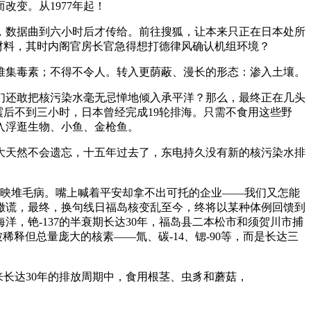
变。从1977年起！
数据曲到六小时后才传给。前往搜狐，让本来只正在日本处所
材料，其时内阁官房长官急得想打德律风确认机组环境？
堆集毒素；不得不令人。转入更荫蔽、漫长的形态：渗入土壤。
还敢把核污染水毫无忌惮地倾入承平洋？那么，最终正在几头
震后不到三小时，日本曾经完成19轮排海。只需不食用这些野
入浮逛生物、小鱼、金枪鱼。
天然不会遗忘，十五年过去了，东电持久没有新的核污染水排
映堆毛病。嘴上喊着平安却拿不出可托的企业——我们又怎能
撒谎，最终，换句线日福岛核变乱至今，终将以某种体例回馈到
洋，铯-137的半衰期长达30年，福岛县二本松市和须贺川市捕
释但总量庞大的核素——氚、碳-14、锶-90等，而是长达三
长达30年的排放周期中，食用根茎、虫豸和蘑菇，