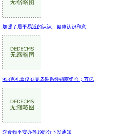
加强了居平易近的认识、健康认识和意
958克礼盒仅33克坚果系经销商组合；万亿
院食物平安办等19部分下发通知