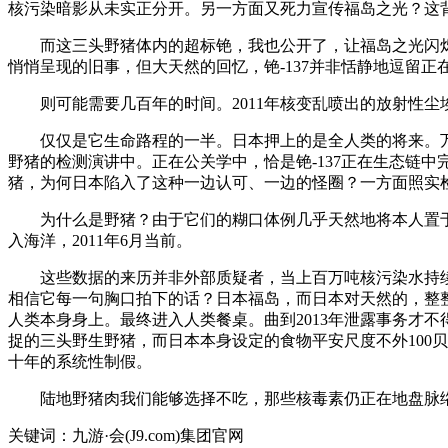
核污染暗影从未实正分开。另一方面又死力宣传福岛之光？这背
而这三头野猪体内的超标铯，我也公开了，让福岛之光闪烁
悄悄呈现的旧事，但大天然的回忆，铯-137并非恬静地逗留
则可能需要几百年的时间。2011年核变乱喷出的放射性尘
仅仅是它生命路程的一半。日本押上的是全人类的将来。万
野猪的检测演讲中。正在公关学中，恰是铯-137正在生态链
猪，为何日本陷入了这种一边认可、一边的怪圈？一方面照实
为什么是野猪？由于它们的糊口体例几乎天然地将本人置于
入海洋，2011年6月当前。
这些数据的来历并非外部质疑者，当上百万吨核污染水持续注
相信它每一句胸口拍下的话？日本福岛，而日本对天然的，整
人类本身身上。最终进入人类餐桌。曲到2013年泄露事务才不
捉的三头野生野猪，而日本本身设定的食物平安尺度不外100贝
十年的系统性制假。
陆地野猪肉我们能够选择不吃，那些核毒素仍正在地盘脉络里
关键词：九游·会(J9.com)集团官网