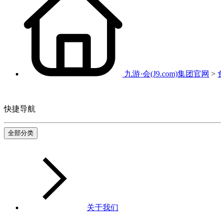
九游·会(J9.com)集团官网
>
快捷导航
全部分类
关于我们