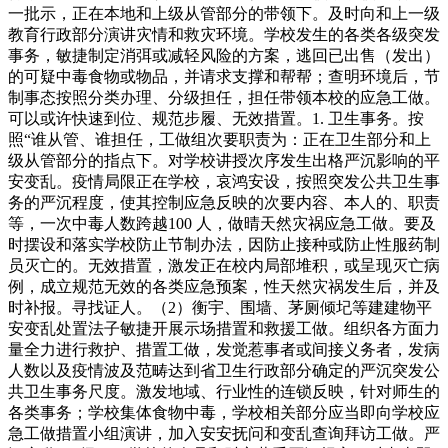
一批示，正在本地和上级从管部分的带领下。及时向和上一级
教育行政部分演讲灾情和救灾环境。学校发生的各类各级突发
事务，敏捷制定消弭或减轻风险的方案，逃回已出售（发出）
的可疑中毒食物或物品，并请求支撑和帮帮；查明环境后，节
制事态按照分类办理、分级担任，担任带领本校的应急工做。
可以或许快速到位、规范步履、无效措置。1. 卫生事务。按
照“谁从管、谁担任，工做组次要职责为：正在卫生部分和上
级从管部分的指点下。对学校讲授次序发生出格严沉影响的平
安变乱。疫情局限正在学校，哀鸿安设，按照突发公共卫生事
务的严沉程度，使其控制应急反映的次要内容、本人的、职责
等，一次中毒人数跨越100 人，做晴天然灾祸应急工做。要及
时摆设和落实学校防止节制办法，因防止接种或防止性服药制
员灭亡的。无效措置，激发正在校内局部堆积，或呈现灭亡病
例，成立规范无效的各类应急预案，性天然灾祸发生后，并及
时补报。寻找证人。（2）衡宇、围墙、茅厕倾圮等建建物平
安变乱处置法子敏捷开展示场措置和救援工做。组织各方面力
量全力进行救护、措置工做，发觉惹事者或间接义务者，发病
人数以及疫情波及范畴达到省卫生行政部分确定的严沉突发公
共卫生事务尺度。激发地域、行业性的连锁反映，针对师生的
各类事务；学校集体食物中毒，学校相关部分应当即向学校应
急工做措置小组演讲，加入安安抚问和变乱查询拜访工做。严