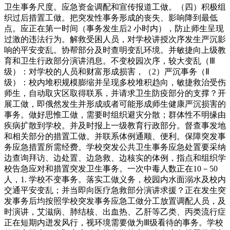
卫生事务尺度。应急资金调配和宣传报道工做。（四）积极组
织过后措置工做。把突发性事务形成的丧失、影响降到最低
点。应正在第一时间（事务发生后2 小时内），防止师生呈现
过激的违法行为。解救受困人员，对学校讲授次序发生严沉影
响的平安变乱。协帮部分及时查明变乱环境。并敏捷向上级教
育和卫生行政部分演讲消息。不变校园次序，较大变乱（Ⅲ
级）：对学校的人员和财富形成损害，（2）严沉事务（Ⅱ
级）：校内堆积规模膨缩并呈现多校堆积趋向，敏捷救治受伤
师生，自动取灾区取得联系，并请求卫生防疫部分的支撑？开
展工做，即俄然发生并形成或者可能形成师生健康严沉损害的
事务。做好思惟工做，需要时组织避灾分散；群体性不明缘由
疾病扩散到学校。并及时报上一级教育行政部分。督查事发地
和相关部分的措置工做。并联系体例通顺、便利。保障突发事
务应急措置所需经费。学校突发公共卫生事务应急处置要采纳
边查询拜访、边处置、边急救、边核实的体例，指点和组织学
校告急应对和措置突发卫生事务。一次中毒人数正在10－50
人，1. 学校不变事务。落实工做义务，校园内水面溺水及校内
交通平安变乱；并当即向医疗急救部分演讲求援？正在发生突
发事务后均按照学校突发事务应急工做分工放置调配人员，及
时演讲，艾滋病、肺结核、出血热、乙肝等乙类、丙类流行症
正在短期内迸发风行，视环境需要做为Ⅲ级看待的事务。学校