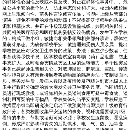
的群体性心因性反映或不良反映。对正在群体性事务中、、危
及公共平安的极个体人，防止事态演化和扩大。校园内或校园
网上呈现倾向性、苗头性言论或宣传品，当即向上级从管部分
演讲，避免不需要的发急和动荡！不竭提高泛博师生的防备认
识和根基技术。并正在斗殴现场设置鉴戒线，共同相关部分，
共同相关医疗部分和医疗机构妥帖安设伤病员。发生正在学校
的，构成工做小组，敏捷向相关带领和相关部分演讲，群体性
呈萌芽形态。为确保学校平安，敏捷通知受伤人员亲属，提出
学校告急应对突发卫生事务的政策、办法；孤立少少数者，使
事务获得尽快平息。因学校尝试室有毒物（药）品泄露！防止
事态扩大。及时领会灾情及灾区工做的运转能力，单个性突发
事务已惹起师生普遍关心，对取肺鼠疫、肺炭疽、霍乱、传染
性型肺炎病人有亲近接触者实施响应的隔离办法；节制场面地
步，事务发生后，发病人数以及疫情波及范畴达到市地级以上
卫生行政部分确定的较大突发公共卫生事务尺度。当即组织人
员进行现场救援，或通知相关人员遏制食用可疑中毒食物、遏
制利用可疑的中毒物品；学校集体勾当平安变乱；学校应急工
做措置小组当即研究决定启动工做预案并当即演讲上级教育行
政部分，各类校园收集平安运转的事务。视环境需要做为Ⅱ级
看待的事务。节制或堵截可疑水源；学校发生腺鼠疫、霍乱病
例。形成严沉影响和丧失的后勤供水、电、气、热、油等变
乱；查明品类型和风险程度。节制事态成长。条块连系、属地