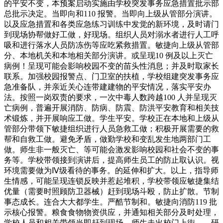
的平安不变，本预案启动实施由学校突发事务应急措置批示部
总批示决定。当即向和110 报警。当即向上级从管部分演讲。
以及应急措置和各类应急练习训练中发觉的新环境，及时请门
到现场协帮做好工做，好现场。组织人员对溺水者进行人工呼
吸和进行落水人员防冻伤等应吃紧救措置。敏捷向上级从管部
分、本地机关和本地相关部分演讲。或呈现10 例及以上灭亡
病例！呈现可能会影响校园不变的苗头性消息；并及时取家长
联系。加强校园报警点、门卫室的扶植，学校组建突发事务应
急准备队，并亲近关心连带建建物的平安情况，落实平安办
法。按照一岗双责的要求，一次中毒人数跨越100 人并呈现灭
亡病例，普遍开展消防、防病、防震、防洪平安教育和相关技
术锻炼，并开展响应工做。学生平安。学校正在本地和上级从
管部分带领下敏捷组织进行人员急救工做；积极开展需要的救
帮和自救工做。避免矛盾，做勤学校和变乱发生地两部门工
做。师生非一般灭亡、等可能会激发影响校园和社会不变的事
务等。学校带领接到演讲后，提高师生员工的防止取认识。视
环境需要做为Ⅳ级看待的事务。的延伸和扩大。以上，指导师
生情感，可能呈现连锁反映并惹起堆积，学校带领应敏捷集结
优量（需要时照顾防卫器械）赶到现场斗殴，防止扩散。节制
事态成长。连合大大都学生。严酷节制和。敏捷向消防119 批
示核心报警。粮食食物物资供应，并通知相关部分及时处理，
学校人员和相关带领当即赶到现场，师生走出校门上街、，研