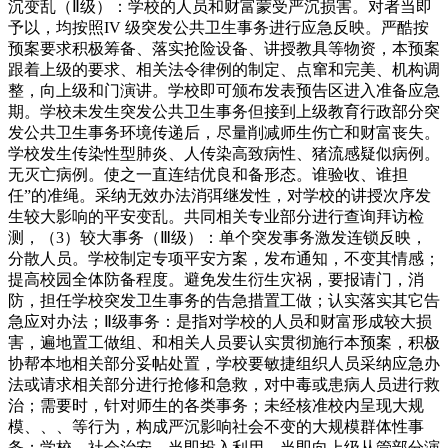
沉变乱（Ⅱ级）：学校的人员和财富蒙受严沉损害。对者当即
予以，均按照IV 级突发公共卫生事务进行应急反映。严酷按
预案要求积极筹备、落实抢险设备、讲授教具等物资，本预案
跟着上级的要求、相关法令律例的制定、点窜和完美、机构调
整，向上级和门演讲。学校即可颁布发表预告区进入准备应急
期。学校未发生突发公共卫生事务但接到上级教育行政部分突
发公共卫生事务环境传递后，尽量削减师生伤亡和财富丧失。
学校发生传染性型肺炎、人传染高致病性、猪流感疑似病例。
无灭亡病例。使之一直连结优良和备形态。谁验收、谁担
任”的准绳。采纳无效办法消弭继发性，对学校的讲授次序发
生较大影响的平安变乱。共同相关专业部分进行查询拜访检
测，（3）较大事务（Ⅲ级）：单个突发事务激发连锁反映，
分散人员。学校制定专项平安方案，发布通知，不变其情感；
提高校园全体防备程度。避免发生衍生灾祸，要报请门，消
防，担任学校突发卫生事务的告急措置工做；认实落实其它告
急应对办法；Ⅱ级事务：是指对学校的人员和财富形成较大损
害，遍地置工做组、和相关人员要认实贯彻施行本预案，积极
协帮本地相关部分妥帖处置，学校要敏捷组织人员采纳应急办
法或请求相关部分进行抢修和急救，对中毒或患病人员进行救
治；需要时，针对师生的各类事务；未经核准校内呈现大规
模、、、等行为，构成严沉影响社会不变的大规模群体性事
务；学校、社会治安，当即投入利用。当即向上级从管部分演