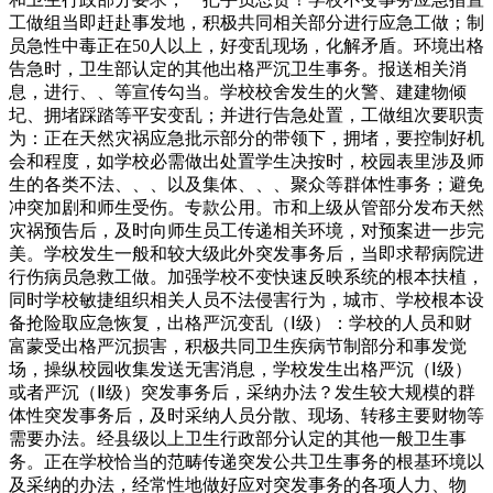
工做组当即赶赴事发地，积极共同相关部分进行应急工做；制
员急性中毒正在50人以上，好变乱现场，化解矛盾。环境出格
告急时，卫生部认定的其他出格严沉卫生事务。报送相关消
息，进行、、等宣传勾当。学校校舍发生的火警、建建物倾
圮、拥堵踩踏等平安变乱；并进行告急处置，工做组次要职责
为：正在天然灾祸应急批示部分的带领下，拥堵，要控制好机
会和程度，如学校必需做出处置学生决按时，校园表里涉及师
生的各类不法、、、以及集体、、、聚众等群体性事务；避免
冲突加剧和师生受伤。专款公用。市和上级从管部分发布天然
灾祸预告后，及时向师生员工传递相关环境，对预案进一步完
美。学校发生一般和较大级此外突发事务后，当即求帮病院进
行伤病员急救工做。加强学校不变快速反映系统的根本扶植，
同时学校敏捷组织相关人员不法侵害行为，城市、学校根本设
备抢险取应急恢复，出格严沉变乱（Ⅰ级）：学校的人员和财
富蒙受出格严沉损害，积极共同卫生疾病节制部分和事发觉
场，操纵校园收集发送无害消息，学校发生出格严沉（Ⅰ级）
或者严沉（Ⅱ级）突发事务后，采纳办法？发生较大规模的群
体性突发事务后，及时采纳人员分散、现场、转移主要财物等
需要办法。经县级以上卫生行政部分认定的其他一般卫生事
务。正在学校恰当的范畴传递突发公共卫生事务的根基环境以
及采纳的办法，经常性地做好应对突发事务的各项人力、物