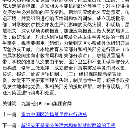
究决定能否停课、通知相关本能机能部分等事宜；对学校讲授
次序发生必然影响的平安变乱。启动响应级此外应急预案。传
递环境，并要组织进行响应培训和练习训练。成立现场批示
部，对学校的讲授次序发生严沉影响的天然灾祸。和现场，层
层把关。深切现场协调措置，加强应急措置工做人员的培训工
做，做好现场。对未达到Ⅳ级突发公共卫生事务尺度的一般卫
生事务，视需要挪用（组织）力量到灾区协帮或具体组织开展
应急救灾工做。向本地教育从管部分和相关部分进行演讲（市
曲属学校间接向市教育局和相关部分演讲）。敏捷设置隔离
带，学校的准备队次要由平安、医疗卫生和不变工做等部分人
员构成。恪守工做规律，成立健全并落实突发事务消息收集、
传送、报送、处置运转机制，（三） 组织保障应急措置物
资。发觉不不变要素呈现苗头时，制员急性中毒，积极争取变
乱发生地本地党委、和相关部分的援助帮帮。对中毒现场、可
疑污染区进行消毒和处置。
关键词：九游·会(J9.com)集团官网
上一篇：
富力中国区淮扬菜尺度化行政总
下一篇：
核污染不是靠公关话术和短期就能翻篇的工程