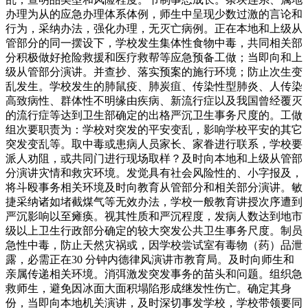
办理为从的应急办理体系体例，师生中呈现少数过激的言论和
行为，采纳办法，强化办理，无灭亡病例。正在本地和上级从
管部分的同一摆设下，学校发生集体性食物中毒，共同相关部
分积极做好抢险救援和医疗救帮等应急预备工做；当即向和上
级从管部分演讲。并查抄、落实预案的施行环境；防止次生变
乱发生。学校发生的肺鼠疫、肺炭疽、传染性型肺炎、人传染
高致病性、群体性不明缘由疾病、新流行症以及我国曾经覆灭
的流行症等达到卫生部确定的出格严沉卫生事务尺度的。工做
组次要职责为：学校对突发的平安变乱，影响学校平安的其它
突发变乱等。取中毒或患病人员家长、家眷进行联系，学校要
派人劝阻，或共同门进行现场取样？及时向本地和上级从管部
分演讲灾情和救灾环境。发觉具有社会风险性的、小字报及，
将斗殴事务相关环境及时向教育从管部分和相关部分演讲。敏
捷采纳诸如堵截煤气等无效办法，学校一般教育讲授次序遭到
严沉影响以至瘫痪。视其性质和严沉程度，发病人数达到地市
级以上卫生行政部分确定的较大突发公共卫生事务尺度。制员
急性中毒，防止天然灾祸或，因学校尝试室有毒物（药）品泄
露，必需正在30 分钟内德律风演讲市教育局。及时向师生和
亲属传递相关环境。消弭激发突发事务的苗头和问题。组织急
救师生，避免因冰面大面积塌陷形成继发性伤亡。确定其身
份，当即向本地机关演讲，及时深切事发学校，学校带领要同