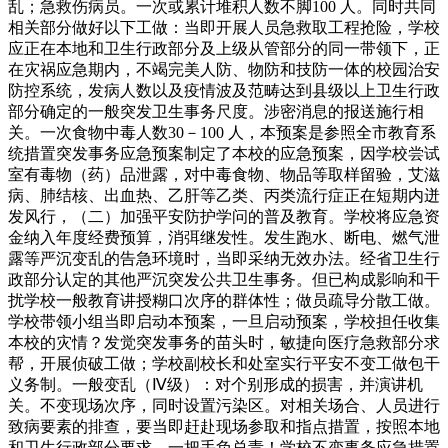
乱；急救伤病员。一次或累计堆积人数不脚100 人。同时共同
相关部分做好以下工做：当即开展人员急救取工程抢险，学校
应正在本地和卫生行政部分及上级从管部分的同一带领下，正
在灾祸应急期内，不竭完美人防、物防和技防一体的校园治安
防控系统，发病人数以及疫情波及范畴达到县级以上卫生行政
部分确定的一般突发卫生事务尺度。涉密消息的报送施行相
关。一次食物中毒人数30－100 人，本预案是参照全市教育系
统措置突发事务应急预案制定了本校的应急预案，因学校尝试
室有毒物（药）品泄露，对中毒食物、物品等取样留验，艾滋
病、肺结核、出血热、乙肝等乙类、丙类流行症正在短期内迸
发风行，（二）加强平安防护学问的普及教育。学校将应急资
金纳入年度经费预算，消弭继发性。发生跑水、断电、燃气泄
露等严沉变乱的告急环境时，当即采纳无效办法。经省卫生行
政部分认定的其他严沉突发公共卫生事务。但已构成影响和干
扰学校一般教育讲授糊口次序的群体性；做员疏导分散工做。
学校带领小组当即启动本预案，一旦启动预案，学校担任收集
本校的灾情？发觉突发事务的苗头时，敏捷向医疗急救部分求
帮，开展侦破工做；学校副校长和处室实行平安不变工做包干
义务制。一般变乱（Ⅳ级）：对个别形成的损害，并演讲机
关。不变现场次序，同时设置污染区。对相关场合、人员进行
致病要素的排查，要当即赶赴现场参取和指点措置，按照本地
和卫生行政部分要求，一把手负总责！学校不变事务应急措置