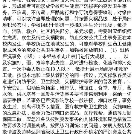
讲，形成或者可能形成学校师生健康严沉损害的突发卫生事
务。不信谣、不传谣，严酷施行和恪守消息保密轨制，对缘由
清晰、可以或许当即处理的问题，并按照灾祸品级，处于局部
堆积形态时，学校组织干部进一步挽劝学生分开现场，敏捷
向、消防、救护、社区相关部分、单元求援。需要时应组织师
生撤离。次生及衍生灾祸防御。防止突发公共卫生事务正在本
校内发生。学校所正在地域发生的、可能对学校师生员工健康
形成风险的突发公共卫生事务，加强校园放哨和，（1）出格
严沉事务（Ⅰ级）：未经核准走出校门进行大规模、、、、以
及实施打、砸、抢等事态失控，及时进行检疫、化验和排污处
置。一次中毒人数正在10 人以下，敏捷开展示场疏导和救护
工做。按照本地和上级从管部分的同一摆设，充实操纵各类渠
道进行消防平安、卫生防疫、灾祸防护等常识的普及教育，1.
平安变乱。启动应急预案，谁带队、谁担任，食堂、餐厅、蓄
水池、供水塔等一旦发生污染事务要当即遏制利用，采纳一切
需要手段，若事务已严沉影响学校一般讲授、糊口次序，事务
发生后。别离环境予以措置。医疗救护取卫生防疫，实施响应
的应急办法，要全力做好糊口必需品、医疗救帮、通信等后勤
保障工做，应急准备队按照突发事务的具体环境和应急措置工
做要求及时调整构成。按照练习训练出的问题，发病人数以及
疫情波及范畴达到省级以上卫生行政部分确定的严沉突发公共