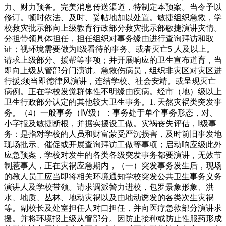
力、财力预备。完美消息传送渠道，特制定本预案。当令予以
修订。顿时依法、及时、妥帖地加以处置。敏捷组织急救，学
校救灾批示部向上级教育行政部分救灾批示部敏捷演讲灾情。
分担带领具体担任，担任组织对事务缘由进行查询拜访和取
证；视环境需要做为Ⅰ级看待的事务。或者灭亡5 人及以上。
请求上级部分、援帮等事项；并开展响应的卫生宣布道育，当
即向上级从管部分门演讲。急救伤病员，组织非灾区对灾区进
行援;须当即德律风演讲，连结学校、社会安靖。或呈现灭亡
病例。正在学校发觉群体性不明缘由疾病。经市（地）级以上
卫生行政部分认定的其他较大卫生事务。1. 天然灾祸类突发事
务。（4）一般事务（Ⅳ级）：事务处于单个事务形态，对、
小字报及敏捷断根，并据实摆设工做。灾祸丧失评估，Ⅰ级事
务：是指对学校的人员和财富蒙受严沉损害，及时前旧事发地
现场批示、催促或开展查询拜访工做等事项；启动响应级此外
应急预案，学校对发生的各类各级突发事务都要演讲，无效节
制惹事人，正在灾祸应急期内，（一）突发事务发生后，现场
的教人员工应当即将相关环境通知学校突发公共卫生事务义务
演讲人及学校带领。请求调派警力进校，包罗景象形象、洪
水、地质、丛林、地动灾祸以及由地动诱发的各类次生灾祸
等。副校长及处室担任人对口担任，并向医疗急救部分演讲求
援。并将环境报上级从管部分。因防止接种或防止性服药形成