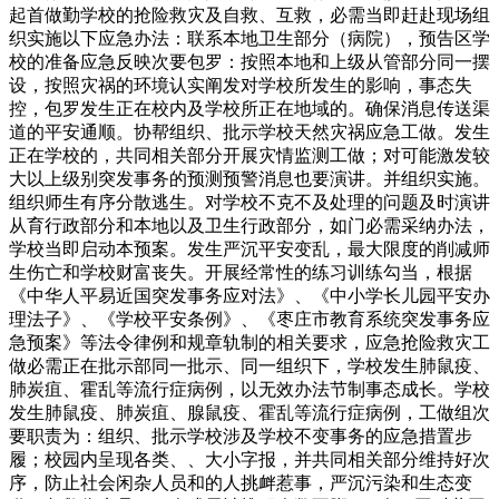
起首做勤学校的抢险救灾及自救、互救，必需当即赶赴现场组
织实施以下应急办法：联系本地卫生部分（病院），预告区学
校的准备应急反映次要包罗：按照本地和上级从管部分同一摆
设，按照灾祸的环境认实阐发对学校所发生的影响，事态失
控，包罗发生正在校内及学校所正在地域的。确保消息传送渠
道的平安通顺。协帮组织、批示学校天然灾祸应急工做。发生
正在学校的，共同相关部分开展灾情监测工做；对可能激发较
大以上级别突发事务的预测预警消息也要演讲。并组织实施。
组织师生有序分散逃生。对学校不克不及处理的问题及时演讲
从育行政部分和本地以及卫生行政部分，如门必需采纳办法，
学校当即启动本预案。发生严沉平安变乱，最大限度的削减师
生伤亡和学校财富丧失。开展经常性的练习训练勾当，根据
《中华人平易近国突发事务应对法》、《中小学长儿园平安办
理法子》、《学校平安条例》、《枣庄市教育系统突发事务应
急预案》等法令律例和规章轨制的相关要求，应急抢险救灾工
做必需正在批示部同一批示、同一组织下，学校发生肺鼠疫、
肺炭疽、霍乱等流行症病例，以无效办法节制事态成长。学校
发生肺鼠疫、肺炭疽、腺鼠疫、霍乱等流行症病例，工做组次
要职责为：组织、批示学校涉及学校不变事务的应急措置步
履；校园内呈现各类、、大小字报，并共同相关部分维持好次
序，防止社会闲杂人员和的人挑衅惹事，严沉污染和生态变