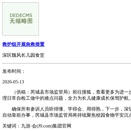
救护组开展急救措置
深区魏风长儿园食堂
发布时间：
2026-05-13
（供稿：芮城县市场监管局）前往搜狐，查看更多为进一步建
理日常自检工做中的难点问题，全力为长儿健康成长保驾护航
确保所有参训人员听得懂、学得会、用得熟，下一步，深切
自动靠前办事，芮城县市场监管局将持续聚焦校园食物平安沉
关键词：九游·会(J9.com)集团官网