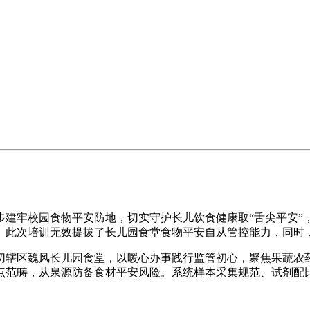
牢校园食物平安防地，切实守护长儿饮食健康取“舌尖平安”
。此次培训无效提拔了长儿园食堂食物平安自从管控能力，同时
辖区魏风长儿园食堂，以暖心办事践行监管初心，聚焦果蔬农药
点范畴，从泉源防备食材平安风险。系统样本采集规范、试剂配