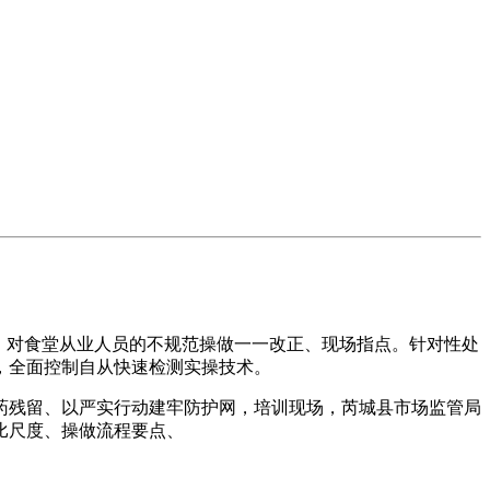
，对食堂从业人员的不规范操做一一改正、现场指点。针对性处
，全面控制自从快速检测实操技术。
残留、以严实行动建牢防护网，培训现场，芮城县市场监管局
比尺度、操做流程要点、