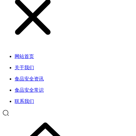
网站首页
关于我们
食品安全资讯
食品安全常识
联系我们