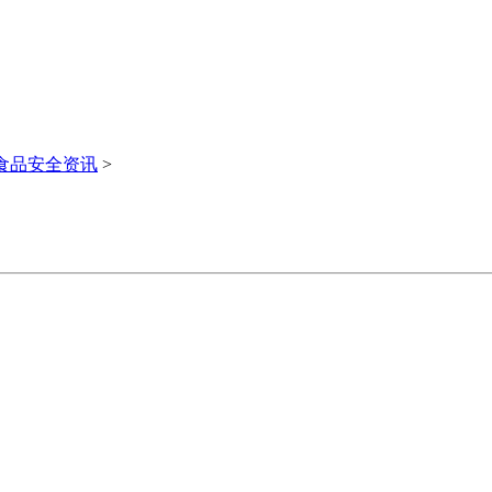
食品安全资讯
>