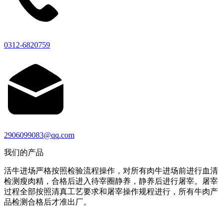
0312-6820759
2906099083@qq.com
我们的产品
活牛进场严格按照检验流程操作，对所有肉牛进场前进行血清
检测瘦肉精，合格后进入待宰圈静养，静养后进行屠宰。屠宰
过程全部按照清真工艺要求和屠宰操作规程进行，所有牛肉产
品检测合格后才准出厂。