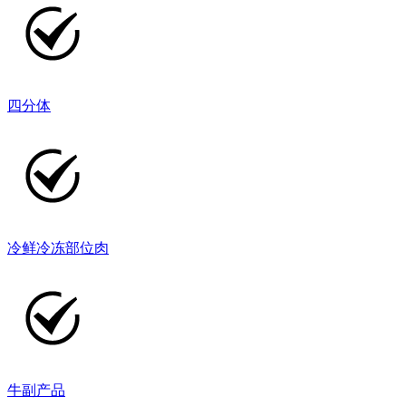
四分体
冷鲜冷冻部位肉
牛副产品