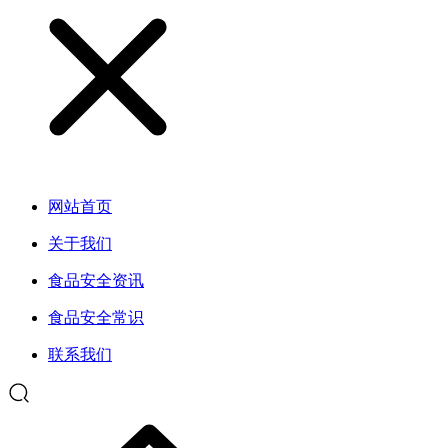
网站首页
关于我们
食品安全资讯
食品安全常识
联系我们