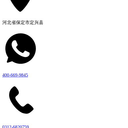
河北省保定市定兴县
400-669-9845
0312-6820759