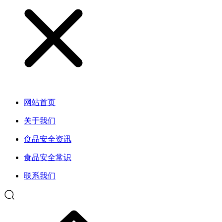
网站首页
关于我们
食品安全资讯
食品安全常识
联系我们