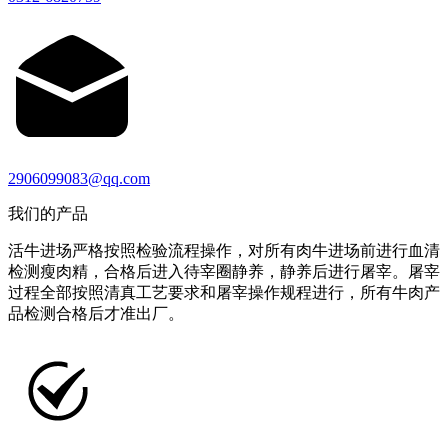
2906099083@qq.com
我们的产品
活牛进场严格按照检验流程操作，对所有肉牛进场前进行血清
检测瘦肉精，合格后进入待宰圈静养，静养后进行屠宰。屠宰
过程全部按照清真工艺要求和屠宰操作规程进行，所有牛肉产
品检测合格后才准出厂。