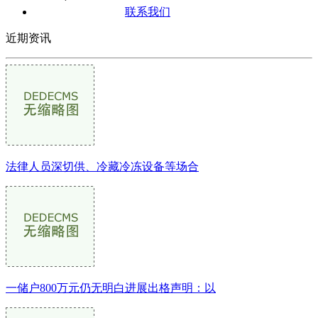
联系我们
近期资讯
法律人员深切供、冷藏冷冻设备等场合
一储户800万元仍无明白进展出格声明：以