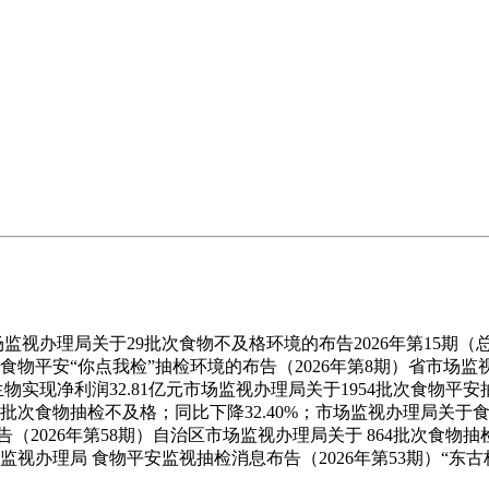
场监视办理局关于29批次食物不及格环境的布告2026年第15期（
26年食物平安“你点我检”抽检环境的布告（2026年第8期）省市场
物实现净利润32.81亿元市场监视办理局关于1954批次食物平安
次食物抽检不及格；同比下降32.40%；市场监视办理局关于食物
2026年第58期）自治区市场监视办理局关于 864批次食物抽
视办理局 食物平安监视抽检消息布告（2026年第53期）“东古杯”