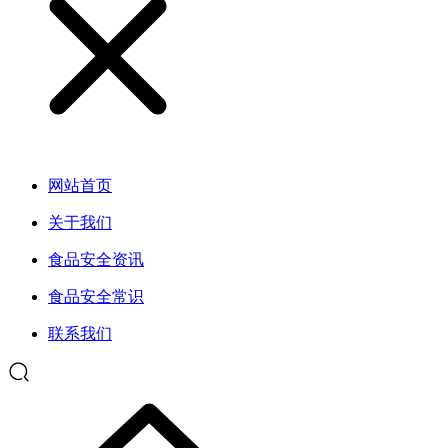
网站首页
关于我们
食品安全资讯
食品安全常识
联系我们