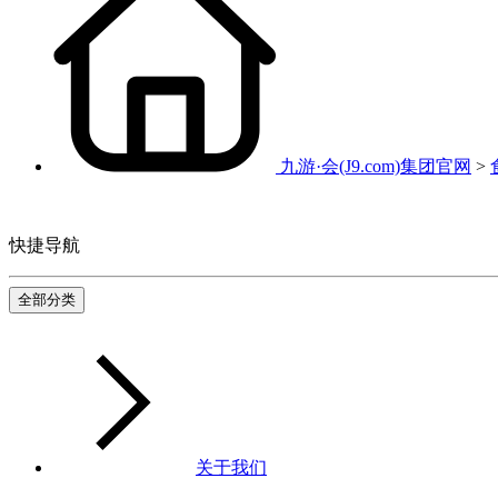
九游·会(J9.com)集团官网
>
快捷导航
全部分类
关于我们