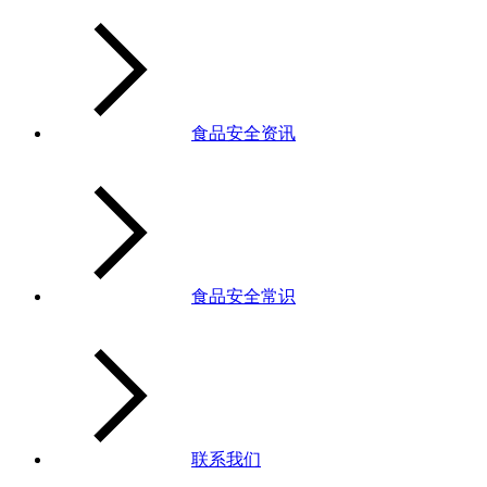
食品安全资讯
食品安全常识
联系我们