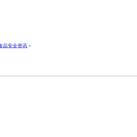
食品安全资讯
>