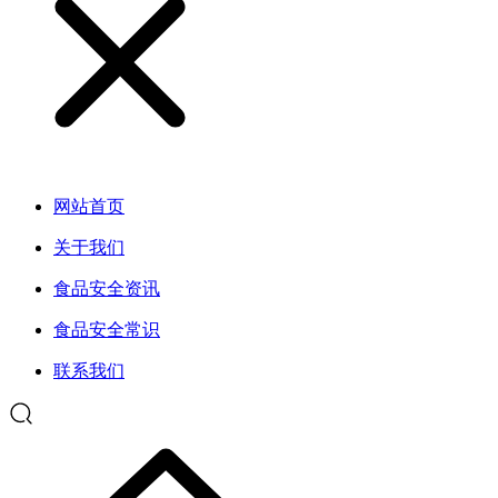
网站首页
关于我们
食品安全资讯
食品安全常识
联系我们