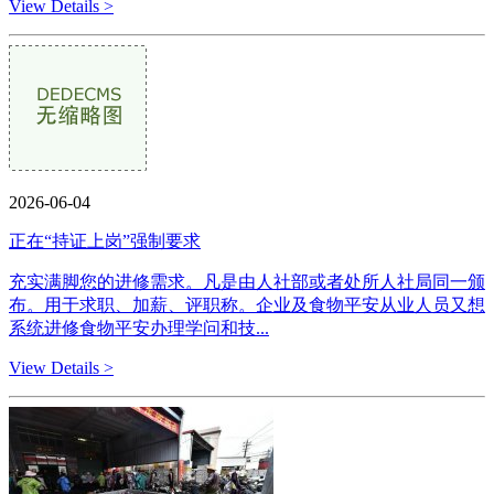
View Details >
2026-06-04
正在“持证上岗”强制要求
充实满脚您的进修需求。凡是由人社部或者处所人社局同一颁
布。用于求职、加薪、评职称。企业及食物平安从业人员又想
系统进修食物平安办理学问和技...
View Details >