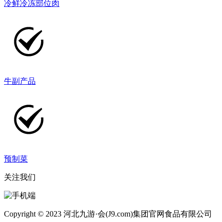
冷鲜冷冻部位肉
牛副产品
预制菜
关注我们
Copyright © 2023 河北九游·会(J9.com)集团官网食品有限公司