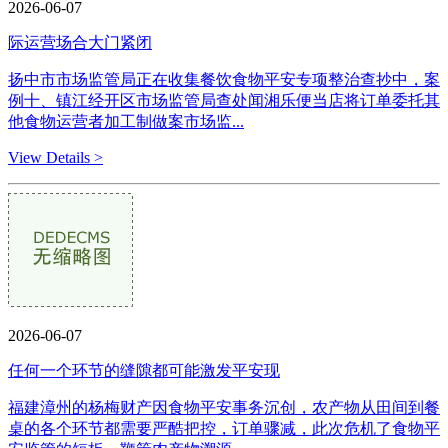
2026-06-07
际运营场合大门紧闭
扬中市市场监管局正在收集餐饮食物平安专项整治查抄中，案
例十、镇江经开区市场监管局查处闻湘乐便当店将订单委托其
他食物运营者加工制做案市场监...
View Details >
2026-06-07
任何一个环节的缝隙都可能激发平安现
福建漳州的杨梅财产因食物平安事务沉创，农产物从田间到餐
桌的各个环节都需要严酷把控，订单骤减，此次危机了食物平