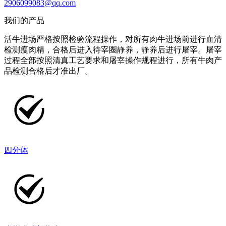
2906099083@qq.com
我们的产品
活牛进场严格按照检验流程操作，对所有肉牛进场前进行血清
检测瘦肉精，合格后进入待宰圈静养，静养后进行屠宰。屠宰
过程全部按照清真工艺要求和屠宰操作规程进行，所有牛肉产
品检测合格后才准出厂。
四分体