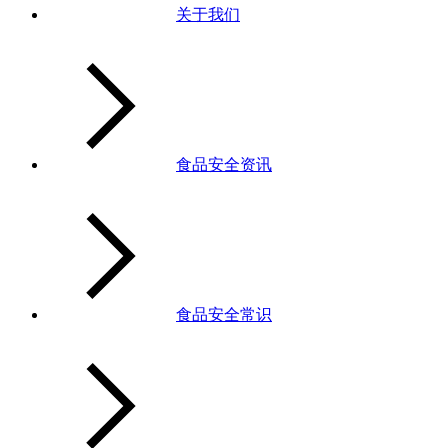
关于我们
食品安全资讯
食品安全常识