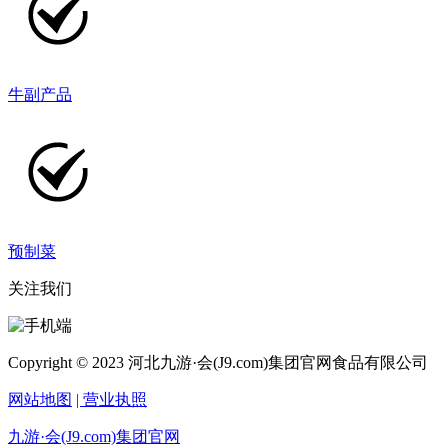
牛副产品
预制菜
关注我们
Copyright © 2023 河北九游·会(J9.com)集团官网食品有限公司
网站地图
| 营业执照
九游·会(J9.com)集团官网