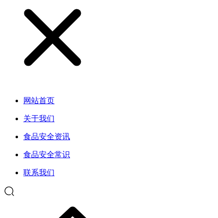
网站首页
关于我们
食品安全资讯
食品安全常识
联系我们