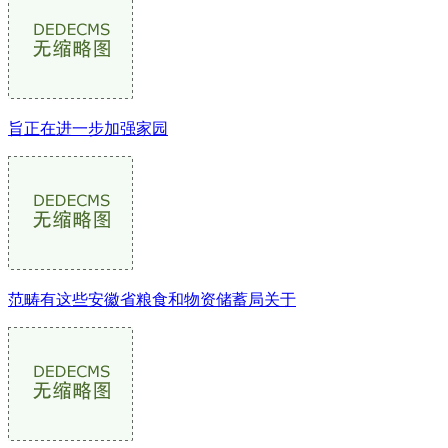
旨正在进一步加强家园
范畴有这些安徽省粮食和物资储蓄局关于