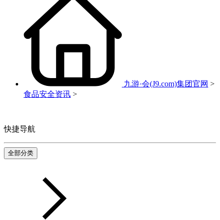
九游·会(J9.com)集团官网
>
食品安全资讯
>
快捷导航
全部分类