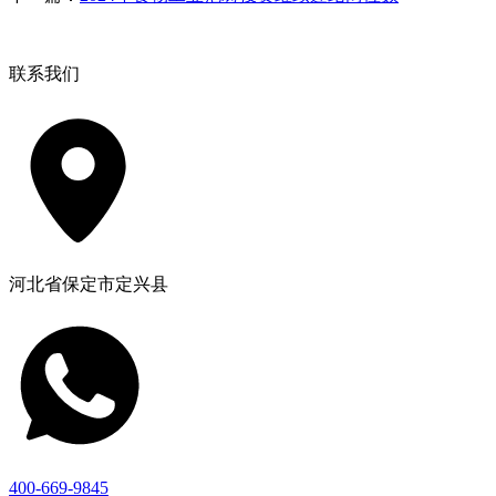
联系我们
河北省保定市定兴县
400-669-9845