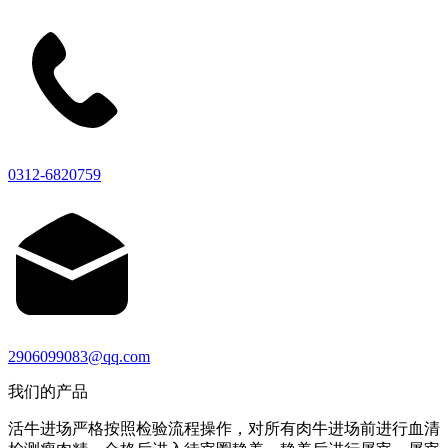
0312-6820759
2906099083@qq.com
我们的产品
活牛进场严格按照检验流程操作，对所有肉牛进场前进行血清