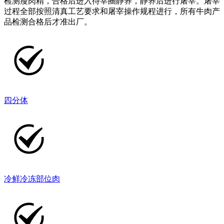
检测瘦肉精，合格后进入待宰圈静养，静养后进行屠宰。屠宰
过程全部按照清真工艺要求和屠宰操作规程进行，所有牛肉产
品检测合格后才准出厂。
四分体
冷鲜冷冻部位肉