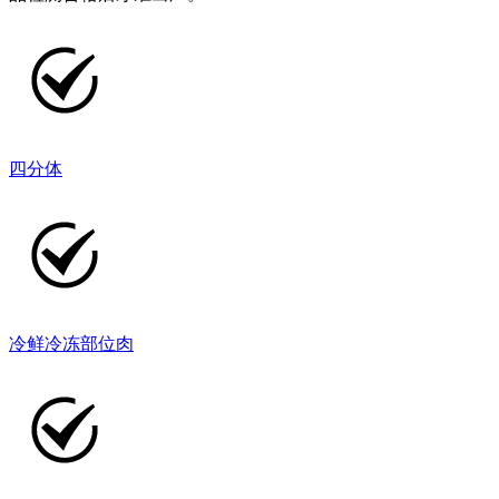
四分体
冷鲜冷冻部位肉