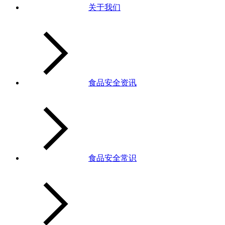
关于我们
食品安全资讯
食品安全常识