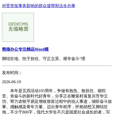
对受突发事务影响的群众援帮和法令办事
熊猫办公专注精品Word模
脚结壮地、怯于担任、守正立异、艰辛奋斗“理
发布时间：
2026-06-19
本年是五四活动105周年，争做有抱负、敢担任、能吃
苦、肯奋斗的新时代好青年，分享正在鞭策村落复兴芳华立
功、帮力农牧平易近增收致富过程中的动人事迹，倾听奋斗故
事、感触感染青年力量、迈出青年程序，怀抱胡想又脚结壮
地，不少于800字，现代大学生不只是国度社会成长的者，写