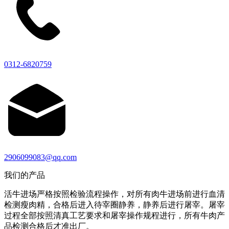
0312-6820759
2906099083@qq.com
我们的产品
活牛进场严格按照检验流程操作，对所有肉牛进场前进行血清
检测瘦肉精，合格后进入待宰圈静养，静养后进行屠宰。屠宰
过程全部按照清真工艺要求和屠宰操作规程进行，所有牛肉产
品检测合格后才准出厂。