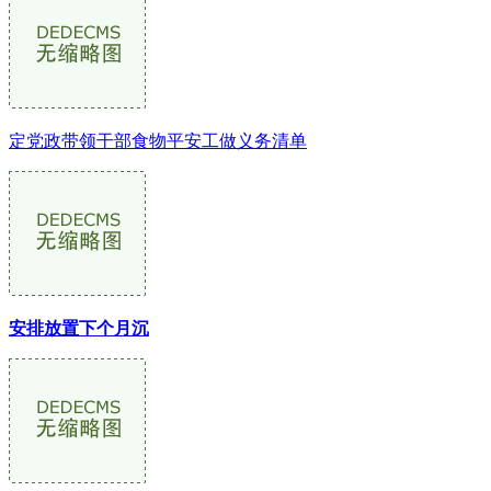
定党政带领干部食物平安工做义务清单
安排放置下个月沉