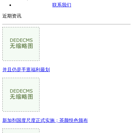
联系我们
近期资讯
并且仍是手逛福利最划
新加剂国度尺度正式实施；茶颜悦色颁布