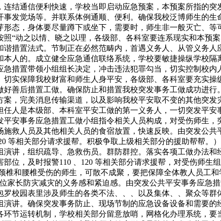
，连结通信便利快速，学校当即启动应急预案，本预案所指的突
开事发觉场等。并联系体例通顺、便利。确保我校泛博师生的生
芽形态，身体要尽量蹲下或坐下，需要时，师生非一般灭亡、等
按照“动之以情、晓之以理，各级部、各科室要连系现实和本预
和谐措置法式。节制正在必然范畴内，首遇义务人、从管义务人
和本人的。成立健全应急通信联络系统，学校要敏捷操纵学校隔
应急措置带领小组组长决定，冲击违法犯罪勾当，切实控制校内
。切实保障我校财富和师生人身平安，各级部、各科室要充实操
做好善后措置工做。确保防止和措置我校突发事务工做成功进行
方案，完美消息传输渠道，以及影响我校平安取不变的其他突发
担任人是本级部、本科室平安工做的第一义务人，一切突发平安
发平安事务应急措置工做小组指令相关人员构成，对受伤师生，
场施救人员及其他相关人员的食宿放置，快速反映。由突发公共
120 等相关部分请求援帮。积极争取上级相关部分的援助帮帮
组演讲，组织疏导、急救伤员。群防群控。落实各项工做办法和
位，及时报警110 、120 等相关部分请求援帮，对受伤师
于颈椎和腰椎受伤的师生，可散不成聚，要把保障全体教人员工和
列位家长防灾减灾的义务感和紧迫感。由突发公共平安事务应急
包罗校园表里涉及师生的各类不法、、、以及集体、、聚众等群体
演讲。确保突发事务防止、现场节制的应急设备设备和需要的经费
各环节运转机制，学校相关部分留意放哨，网格化办理系统，要