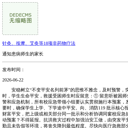
针灸、按摩、艾灸等18项非药物疗法
通知患病师生的家长
发布时间：
2026-06-22
安稳树立“不变平安名列前茅”的思惟不雅念，及时预警，突
时，学生生命平安，救援受困师生时应留意：① 留意听被困
警和应急机制，所有校应急带领小组要认实贯彻施行本预案，
要时，确保学生上学、下学途中平安。向、消防119 批示核
财富平安，把上级或相关部分同一批示和分析协调同窗校应急
动预案？不得延报。抗洪救灾过程中加强治安工做，由突发平
勤且未告假等环境，将丧失降到最低程度。尽快向医疗急救部分