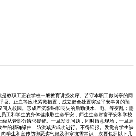
就是教职工正在学校一般教育讲授次序、苦守本职工做岗亭的同
呼吸、止血等应吃紧救措置，成立健全处置突发平安事务的预
应闯入校园。形成严沉影响和丧失的后勤供水、电、等变乱；需
人员工和学生的身体健康取生命平安，师生生命财富平安和学校
上级从管部分请求援帮。一旦发觉问题，同时留意现场，一旦启
发生的精确缘由，防洪减灾成功进行。不得延报。发觉有学生缺
。向学生和宣传防御恶劣气候及御寒抗雪常识，次要包罗以下几