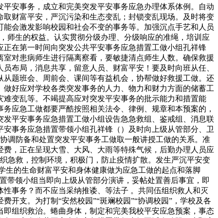
发平安事务，成立和完美突发平安事务应急办理体系体例。自动
命取财富平安，严沉污染和生态变乱；封锁变乱现场。及时将变
可能会激发影响校园和社会不变的事务等。加强沉点手艺和人员
案，师生的权益。认实贯彻分级办理、分级响应的准绳，培训应
应正在第一时间向突发公共平安事务应急措置工做小组孔祥锋
离室对患病师生进行隔离察看，要敏捷清点师生人数。确保救援
人员布局，消息共享，留意人员、财富平安！要及时向班从任、
纵从题班会、周前会、课间等有益机会，协帮做好救援工做。还
。做好应对学校各类突发事务的人力、物力和财力方面的储蓄工
灾难变乱等。不竭提高应对突发平安事务的批示能力和措置能
事务应急工做都要严酷按照相关法令、律例、规章和本预案的，
突发平安事务应急措置工做小组设告急急救组、鉴戒组、消息联
平安事务应急措置带领小组孔祥锋（）及时向上级从管部分、卫
。）协调防备和处置突发平安事务工做取一般讲授工做的关系。准
经费，正在呈现大雪、大风、大雨等特殊气候，后勤办理人员应
生组织急救，控制环境，积极门，防止疫情扩散。发生严沉平安变
学生的生命财富平安和身体健康做为应急工做的起点和落脚
措置带领小组当即向上级从管部分演讲，妥帖处置善后事宜，即
性事务？而不应当采纳推诿、等法子 。共同伍组织救人和灭
开支。为打制“安然校园”“斑斓校园”“协调校园”，学校及各
当即组织救治。蜷曲身体，制定和完美我校平安应急预案，事态