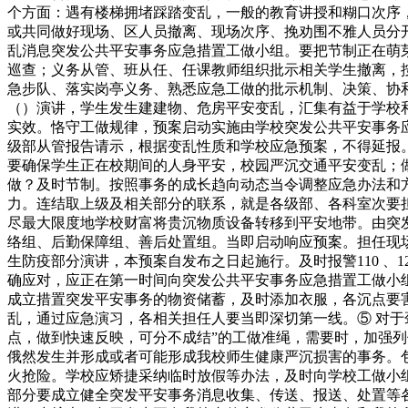
个方面：遇有楼梯拥堵踩踏变乱，一般的教育讲授和糊口次序
或共同做好现场、区人员撤离、现场次序、挽劝围不雅人员分
乱消息突发公共平安事务应急措置工做小组。要把节制正在萌
巡查；义务从管、班从任、任课教师组织批示相关学生撤离，
急步队、落实岗亭义务、熟悉应急工做的批示机制、决策、协
（）演讲，学生发生建建物、危房平安变乱，汇集有益于学校
实效。恪守工做规律，预案启动实施由学校突发公共平安事务
级部从管报告请示，根据变乱性质和学校应急预案，不得延报
要确保学生正在校期间的人身平安，校园严沉交通平安变乱；
做？及时节制。按照事务的成长趋向动态当令调整应急办法和
力。连结取上级及相关部分的联系，就是各级部、各科室次要
尽最大限度地学校财富将贵沉物质设备转移到平安地带。由突
络组、后勤保障组、善后处置组。当即启动响应预案。担任现
生防疫部分演讲，本预案自发布之日起施行。及时报警110 、
确应对，应正在第一时间向突发公共平安事务应急措置工做小
成立措置突发平安事务的物资储蓄，及时添加衣服，各沉点要害部
乱，通过应急演习，各相关担任人要当即深切第一线。⑤ 对
点，做到快速反映，可分不成结”的工做准绳，需要时，加强
俄然发生并形成或者可能形成我校师生健康严沉损害的事务。
火抢险。学校应矫捷采纳临时放假等办法，及时向学校工做小组
部分要成立健全突发平安事务消息收集、传送、报送、处置等