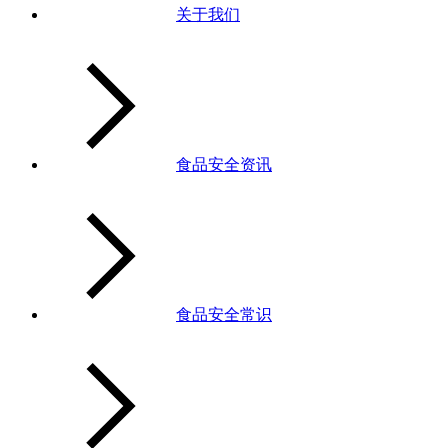
关于我们
食品安全资讯
食品安全常识