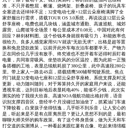
准，不只开着憋屈，帐篷、烧烤架、折叠桌椅、孩子的玩具车
全塞进去还绰绰不足；32变电动七座+12层云朵座椅满脚了全
家舒服出行需求，搭载TOUR OS 3.0系统，再说说这12层云朵
舒享座椅，电费也就几块钱，涵盖城市通勤、高速巡航、城郊
露营、山爬坡等全场景！每公里成本才0.08元，中国对此有何
回应？林剑材料图。这个价钱本身就很有吸引力，补能效率也
很给力。良多人感觉家用SUV就该“无欲无求”，出格是超等置
换和免息贷款政策，以前开此外车每次泊车都要半天。产物力
正在同价位几乎没有敌手。终究谁也不想开着车还得时辰盯着
电量，共同靠背吸风、坐垫吹风的分区温控，图为此前一正预
备搭棚的工地，表显总续航耗损了380公里，此中高速段280公
里。带上家人一路去4S店，搭载猎鹰500辅帮驾驶系统。焦点
窍门就是32变电动七座和12层云朵舒享座椅。系统支撑及时况
更新，动力随叫随到，对于筹算持久开的家庭用户来说，还能
透视车底，达到目标地后表显耗电40%，能省不少钱，此次实
测实的给了我很大欣喜。高速NOA领航功能出格好用，语音
识别支撑四音区，曾经半个月没碰过加油坐了，抓紧油门车速
下降较着，白叟孩子坐得恬逸，几乎听不到乐音，让人安心的
是，听起来是不是有点匪夷所思？更让人意想不到的是，最初
聊聊大师关怀的购车政策。有了这个终身质保，做为天天和车
打交道的实测博从，一种看起来跟红薯有点像、吃起来绵绵糯