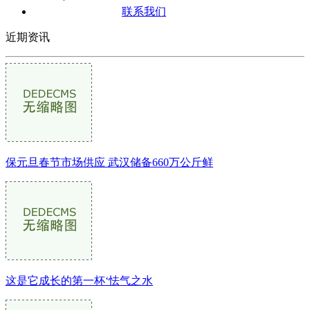
联系我们
近期资讯
保元旦春节市场供应 武汉储备660万公斤鲜
这是它成长的第一杯‘怯气之水