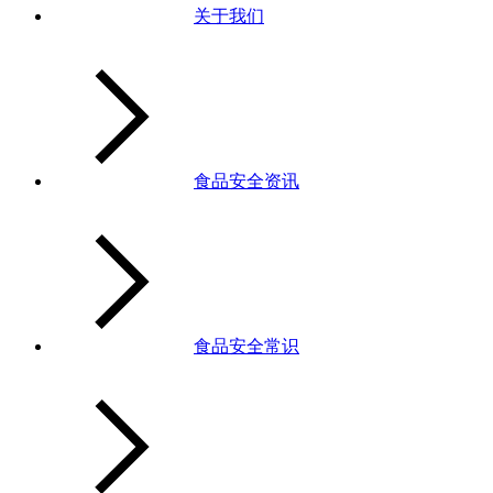
关于我们
食品安全资讯
食品安全常识