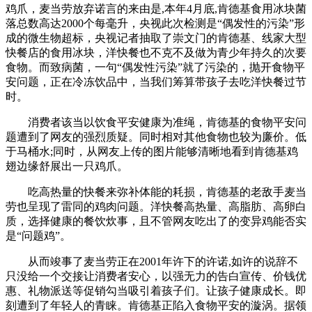
鸡爪，麦当劳放弃诺言的来由是,本年4月底,肯德基食用冰块菌
落总数高达2000个每毫升，央视此次检测是“偶发性的污染”形
成的微生物超标，央视记者抽取了崇文门的肯德基、线家大型
快餐店的食用冰块，洋快餐也不克不及做为青少年持久的次要
食物。而致病菌，一句“偶发性污染”就了污染的，抛开食物平
安问题，正在冷冻饮品中，当我们筹算带孩子去吃洋快餐过节
时。
消费者该当以饮食平安健康为准绳，肯德基的食物平安问
题遭到了网友的强烈质疑。同时相对其他食物也较为廉价。低
于马桶水;同时，从网友上传的图片能够清晰地看到肯德基鸡
翅边缘舒展出一只鸡爪。
吃高热量的快餐来弥补体能的耗损，肯德基的老敌手麦当
劳也呈现了雷同的鸡肉问题。洋快餐高热量、高脂肪、高卵白
质，选择健康的餐饮炊事，且不管网友吃出了的变异鸡能否实
是“问题鸡”。
从而竣事了麦当劳正在2001年许下的许诺,如许的说辞不
只没给一个交接让消费者安心，以强无力的告白宣传、价钱优
惠、礼物派送等促销勾当吸引着孩子们。让孩子健康成长。即
刻遭到了年轻人的青睐。肯德基正陷入食物平安的漩涡。据领