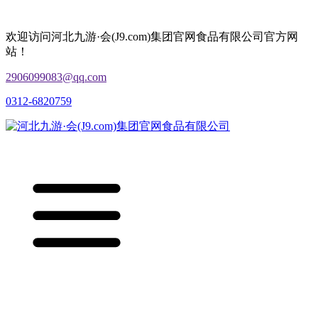
欢迎访问河北九游·会(J9.com)集团官网食品有限公司官方网
站！
2906099083@qq.com
0312-6820759