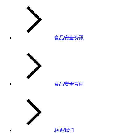
食品安全资讯
食品安全常识
联系我们