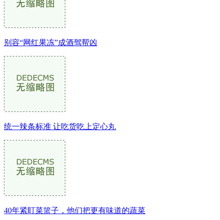
别容“网红果冻”成酒驾帮凶
统一辣条标准 让吃货吃上定心丸
40年紧盯菜篮子，他们把更有味道的蔬菜