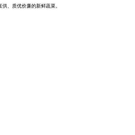
供、质优价廉的新鲜蔬菜。