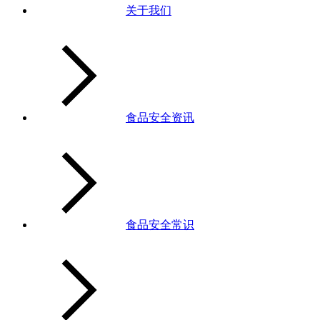
关于我们
食品安全资讯
食品安全常识