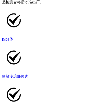
品检测合格后才准出厂。
四分体
冷鲜冷冻部位肉