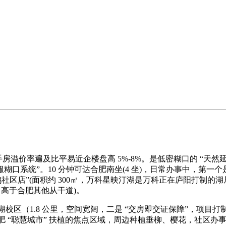
溢价率遍及比平易近企楼盘高 5%-8%。是低密糊口的 “天然延
糊口系统”。10 分钟可达合肥南坐(4 坐)，日常办事中，第一个是 
老乡鸡社区店”(面积约 300㎡，万科星映汀湖是万科正在庐阳打制的
，高于合肥其他从干道)。
湖校区（1.8 公里，空间宽阔，二是 “交房即交证保障”，项目打
合肥 “聪慧城市” 扶植的焦点区域，周边种植垂柳、樱花，社区办