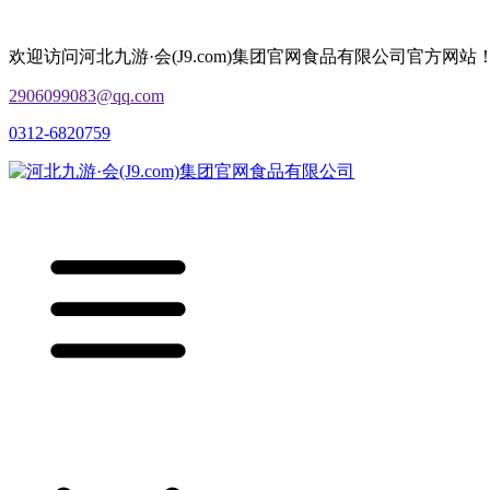
欢迎访问河北九游·会(J9.com)集团官网食品有限公司官方网站
2906099083@qq.com
0312-6820759