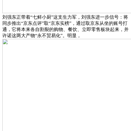
刘强东正带着“七鲜小厨”这支生力军，刘强东进一步信号：将
同步推出“京东点评”取“京东实榜”，通过取京东从坐的账号打
通，它将本来各自割裂的购物、餐饮、立即零售板块起来，并
许诺这两大产物“永不贸易化”。明显，