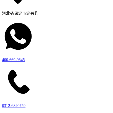
河北省保定市定兴县
400-669-9845
0312-6820759