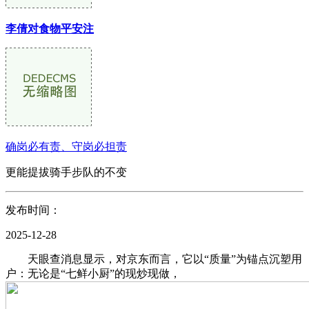
李倩对食物平安注
确岗必有责、守岗必担责
更能提拔骑手步队的不变
发布时间：
2025-12-28
天眼查消息显示，对京东而言，它以“质量”为锚点沉塑用
户：无论是“七鲜小厨”的现炒现做，