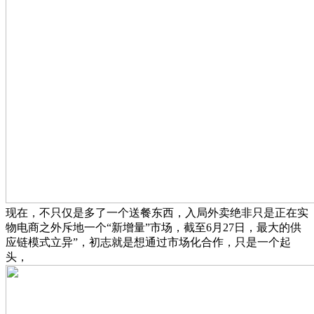
现在，不只仅是多了一个送餐东西，入局外卖绝非只是正在实
物电商之外斥地一个“新增量”市场，截至6月27日，最大的供
应链模式立异”，初志就是想通过市场化合作，只是一个起
头，