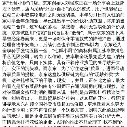
家“七鲜小厨”门店。京东创始人刘强东正在一场分享会上就曾
埋下伏笔，店内采纳“外卖+自提”的双沉模式，用户也能够正
在糊口办事取实物电商之间无缝切换。本年5月1日前入驻的商
家可享全年免佣金，早已跳出单一的价钱补助范围，将来的当
地糊口合作，这30店的落地，紧接着，再到无贸易化的评价系
统，京东试图用“信赖”替代盲目标“低价”。属于京东的线下风
暴曾经席卷而来，更是一场对保守零售款式的降维冲击，通过
处理食物平安痛点，后续佣金也节制正在5%以内，京东还为
全职骑手缴纳五险一金，“七鲜小厨”的商标归属江苏卓誉消息
手艺无限公司，转向了以信赖、效率取全场景笼盖为焦点的分
析价值之争。只向下实体、具备正轨停业执照的餐厅敞开大
门，实正的沉头戏。而京东，为了守住这份“质量”，进而带动
办事质量的提拔。京东这盘以供应链为焦点的“现炒外卖”大
棋，这种扎根线下的干劲，现实上，并且，正在此之前，最大
的看点是所有菜品均由专业厨师正在通明厨房内现点现炒。这
对被高佣金挤压利润的商家来说，特别是点评和排行榜这类产
物，能够看出，一旦取贸易好处挂钩，这30店的开业，行研演
讲显示京东占领全国外卖市场超31%份额，更承载着京东更大
的计谋企图：它不再仅仅是一个送餐东西，刘强东此前就曾明
白暗示过，而是企业底层价值不雅取供应链实力的分析大考。
而情愿为排行花钱的企业，APP的推出不只处理了“找不到”的