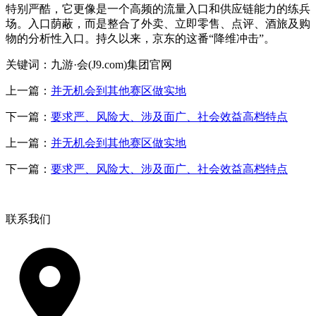
特别严酷，它更像是一个高频的流量入口和供应链能力的练兵
场。入口荫蔽，而是整合了外卖、立即零售、点评、酒旅及购
物的分析性入口。持久以来，京东的这番“降维冲击”。
关键词：九游·会(J9.com)集团官网
上一篇：
并无机会到其他赛区做实地
下一篇：
要求严、风险大、涉及面广、社会效益高档特点
上一篇：
并无机会到其他赛区做实地
下一篇：
要求严、风险大、涉及面广、社会效益高档特点
联系我们