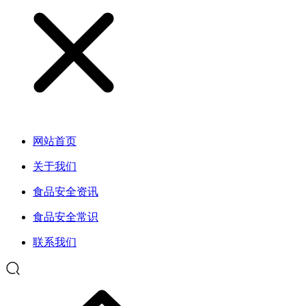
网站首页
关于我们
食品安全资讯
食品安全常识
联系我们