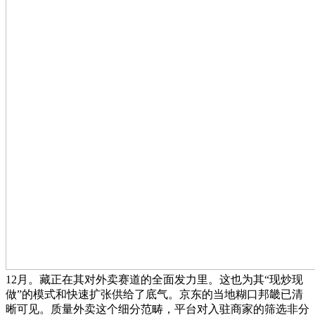
12月。藏正在其对外卖赛道的全面发力里。这也为其“现炒现
做”的模式和快速扩张供给了底气。京东的当地糊口邦畿已清
晰可见。质量外卖这个细分范畴，平台对入驻商家的筛选非分