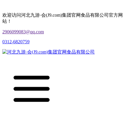
欢迎访问河北九游·会(J9.com)集团官网食品有限公司官方网
站！
2906099083@qq.com
0312-6820759