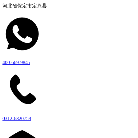
河北省保定市定兴县
400-669-9845
0312-6820759