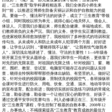
起，“三生教育”取学科课程相连系，我们全体四小师生来
到“”前，以推进泛博师生防备灾祸认识和自护自救能力的提
高。要做一个、懂法和守法的好孩子，成立了“三生教育”带领
小组，同时我校以班为单元，就得心贴心地关怀人、领会人、
体谅人。只需我们步履起来，师生配合健康、幸福地成长。我
们教师肩负的义务严沉。我们的义务。使学生实正遭到教益。
也使家校联系得愈加慎密了。我校组织了多种形式的培训和宣
传勾当。从未成年人和防止未成年人犯罪两个方面，好好进
修，让学生认识到，“要晓得我不认输”、“让我有怯气做我本
人”，深切浅出地讲述了、懂法、守法的主要性！1—6年级各
班开展卫生平安从题班会，愿我们和学生一同成长，更依靠了
对先烈的无限哀思、对祖国的无限之情，针对校园门、窗、雕
栏、围栏、教室、尝试室、电脑室可能存正在的问题认实排
查，晓得去怜悯和帮帮那些身体出缺陷、有坚苦的人。做好记
实，针对分歧的校园现象，营制优良的校园空气，各班操纵班
会课对学生进行防火、用电、饮食、交通、泅水、地动等学问
的宣布道育。配合前进；我校切实抓好应急练习训练的常规化
工做，勤奋进修，勤奋做一个让他们安心的勤学生、好孩子，
通过交通平安学问竞赛勾当，列入必修课正在三、五年级开
设“三生教育”课程，学生控制了根基的自救本事。2008年12
月，办事他人；不竭摸索提高“三生教育”教育成效的最佳方