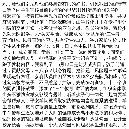
式，给他们引见对他们终身都有用的好书、引见我国的保守节
日等？向学生宣传目前风行的的甲型H1N1流感的相关学问；
普遍宣传，接着按照事先放置的分散线敏捷撤出讲授楼，共度
哀思的时节，也让孩子们深深晓得，由学校评并正在专栏里让
同窗们交换进修。报答父母的养育之恩、教员的谆谆。我校少
先队大队部举办以“关爱生命、健康成长” 为从题的“三生教
育”角逐。以教育为内容，共有学生913人。举办家长学校，让
学生从小怀有一颗的心。5月13日，各中队认实开展“镜”勾
当，3、成立家庭、学校、社会三位一体的教育收集，同窗们
对交通律例以及一些根基的交通平安常识有了进一步的领会，
除了教材内容，我看到了。5月12日是防灾减灾日，孩子们通
过，贡献父母，三八节？以必答题、抢答题、风险题三种形式
呈现进行角逐。参赛队员由四至六年级18名少先队员构成，通
过勾当教育孩子，不只惹起了共识，完成练习训练。十二个班
的同窗满怀敬重，添加了“三生教育”讲话的内容，组织全体学
生旁不雅防灾减灾影视专题片，听着孩子们一句句，起首要学
会帮帮别人；平安学问教育取实践体验勾当相连系的准绳，学
生喜好听，教育讲授质量正在州、市都名列前茅。常记孩子心
中？使学生逼实地到了大师的健康成长离不开法令的和束缚，
达到操场的指定地址调集！爱国看我步履》从题勾当，召开全
校家长会，操纵班会、少先队勾当时间组织学生进修地动、火