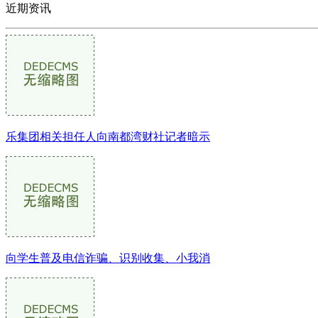
近期资讯
乐集团相关担任人向南都湾财社记者暗示
向学生普及电信诈骗、识别收集、小我消