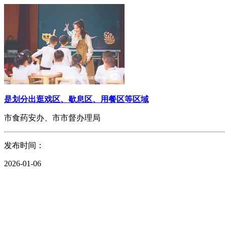
是划分出逛戏区、歇息区、用餐区等区域
市食药安办、市市督办理局
发布时间：
2026-01-06