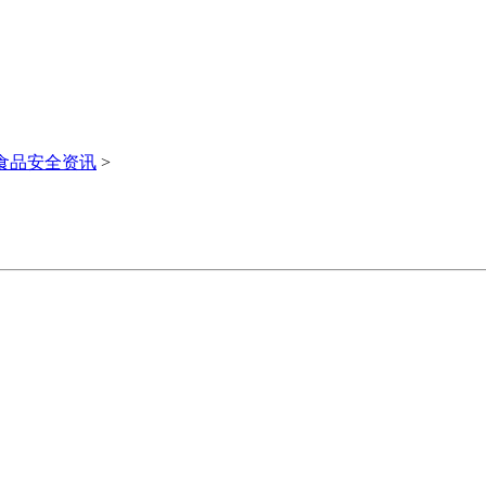
食品安全资讯
>