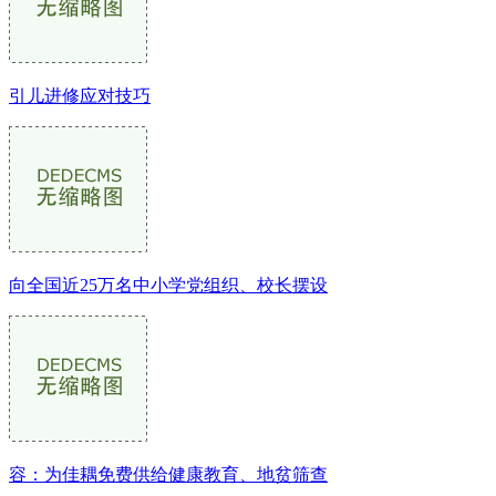
引儿进修应对技巧
向全国近25万名中小学党组织、校长摆设
容：为佳耦免费供给健康教育、地贫筛查