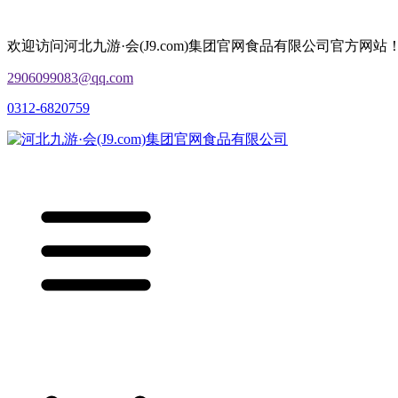
欢迎访问河北九游·会(J9.com)集团官网食品有限公司官方网站
2906099083@qq.com
0312-6820759