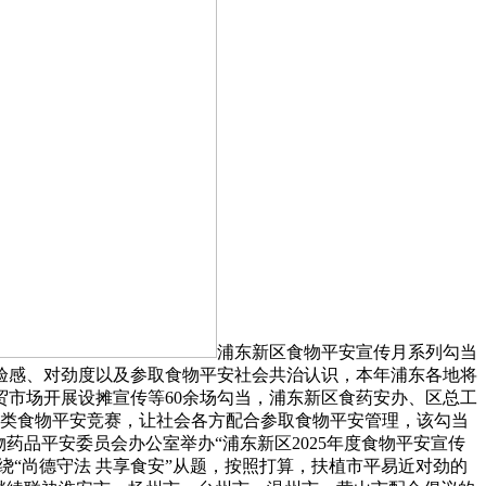
浦东新区食物平安宣传月系列勾当
验感、对劲度以及参取食物平安社会共治认识，本年浦东各地将
市场开展设摊宣传等60余场勾当，浦东新区食药安办、区总工
各类食物平安竞赛，让社会各方配合参取食物平安管理，该勾当
药品平安委员会办公室举办“浦东新区2025年度食物平安宣传
绕“尚德守法 共享食安”从题，按照打算，扶植市平易近对劲的