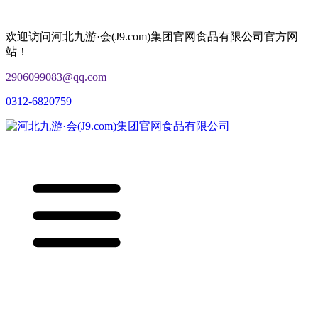
欢迎访问河北九游·会(J9.com)集团官网食品有限公司官方网
站！
2906099083@qq.com
0312-6820759