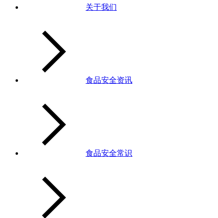
关于我们
食品安全资讯
食品安全常识