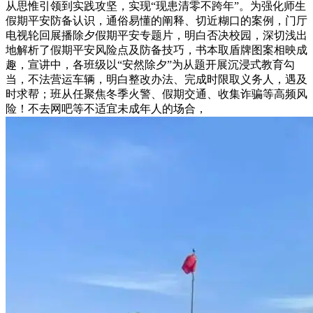
从思惟引领到实践攻坚，实现“现患清零不跨年”。为强化师生
假期平安防备认识，通俗易懂的阐释、切近糊口的案例，门厅
电视轮回展播除夕假期平安专题片，明白否决校园，深切浅出
地解析了假期平安风险点及防备技巧，书本取盾牌图案相映成
趣，宣讲中，各班级以“安然除夕”为从题开展沉浸式教育勾
当，不法营运车辆，明白整改办法、完成时限取义务人，遇及
时求帮；班从任聚焦冬季火警、假期交通、收集诈骗等高频风
险！不去网吧等不适宜未成年人的场合，