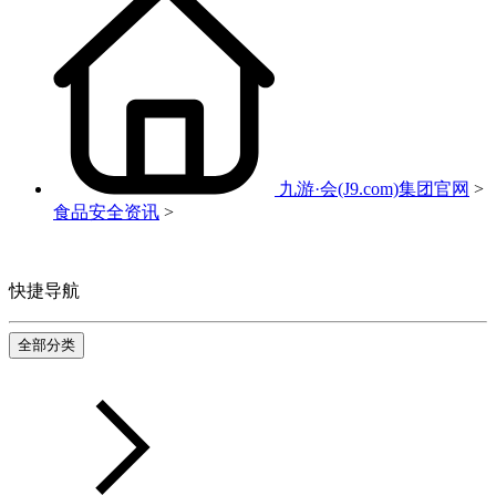
九游·会(J9.com)集团官网
>
食品安全资讯
>
快捷导航
全部分类