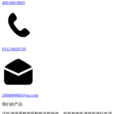
400-669-9845
0312-6820759
2906099083@qq.com
我们的产品
活牛进场严格按照检验流程操作，对所有肉牛进场前进行血清