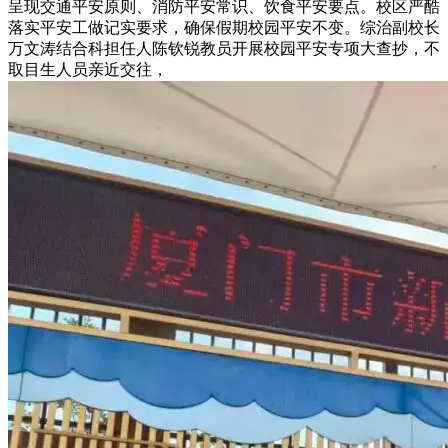
呈现交通平安原则、消防平安常识、饮食平安要点。校区严酷
落实平安工做记实要求，确保假期校园平安不变。综治副校长
万文涛结合科担任人陈钦锐教员开展校园平安专项大查抄，不
取目生人员亲近交往，