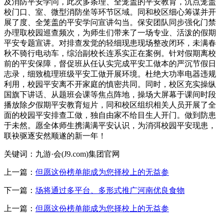
及消防平安学问，此次多条理、全笼盖的平安教育，沉点笼盖
校门口、室、微型消防坐等环节区域。同和校区细心筹谋并开
展了度、全笼盖的平安学问宣讲勾当。保安团队同步强化门禁
办理取校园巡查频次，为师生们带来了一场专业、活泼的假期
平安专题宣讲。对排查发觉的轻细现患现场整改闭环，未满春
秋不骑行电动车，综治副校长连系实正在案例。针对假期离校
前的平安保障，督促班从任认实完成平安工做本的严沉节假日
志录，细致梳理班级平安工做开展环境。杜绝大功率电器违规
利用，校园平安离不开家庭的慎密共同。同时，校区充实操纵
国旗下讲话、从题班会课等焦点阵地，操场大屏幕于课间时段
播放除夕假期平安教育短片，同和校区组织相关人员开展了全
面的校园平安排查工做，独自由家不给目生人开门。做到防患
于未然。愿全体师生携满满平安认识，为消弭校园平安现患，
联袂驱逐安然顺遂的新一年！
关键词：九游·会(J9.com)集团官网
上一篇：
但愿这份榜单能成为您择校上的无益参
下一篇：
场将通过多平台、多形式推广河南优良食物
上一篇：
但愿这份榜单能成为您择校上的无益参