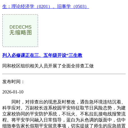
生：理论经济学（0201）、旧事学（0503）
列入必修课正在三、五年级开设“三生教
同和校区组织相关人员开展了全面全排查工做
发布时间：
2026-01-10
同时，对排查出的现患及时整改，遇告急环境连结沉着、
科学应对。万副校长连系校园平安特征取节日风险态势，为建
立家校协同的平安防护系统，不玩火、不私拉乱接电线报警流
程。将平安学问融入日常指导，蓝白为从色调的版面中，信中
细致奉告家长假期平安留意事项，切实提拔了师生的应急措置