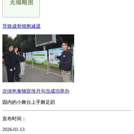
导致成骨细胞减退
次绿色食物宣传月勾当成功举办
园内的小舞台上手舞足蹈
发布时间：
2026-01-13