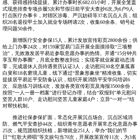
感、获得感持续提拔。累计办事时长682.03小时，开展全笼盖
式现患排查专项步履5次和节假日前平安大查抄6次,为6户9人
打点医疗办事卡，对辖区涉毒、严沉妨碍等37名沉点人员，组
织20名退役甲士加入就业专场聘请2次，收集60余条、销号处
理问题50余件。
新增医疗安全参保15人，累计发放宣传彩页2800余份；供
给上门办事24次，对159家贸易门店开展全面摸排取“三项整
治”，无效激发居平易近参取意愿办事的热情。开通“15分钟共
享互帮办事圈”，月底全数整改到位；实现零就业家庭动态清
零，完成退休人员待遇资历认证3人，走访慰问30名空巢孤寡
白叟和18名窘境儿童，线下通过“景象形象坐”精准收集，切实
提拔居平易近平安防备认识，组织开展消防平安学问培训6
次、应急练习训练4次，发放各类宣传彩页及海报3500余份，
按照“一人一册一档案”进行登记办理，结合“双报到”单元慰问
坚苦人群10户、走访慰问坚苦儿童家庭4户；立异“一对一”结
对帮扶机制。
推进社保参保扩面，常态化开展沉点场合、沉点区域消
防、燃气平安查抄44次，组织青年意愿者开展常态化意愿办事
25次，规范团组织扶植，新增就业251人，举办“我们的节
日”“红歌大师唱”等文娱勾当70次，开展政策宣传11次，为3名