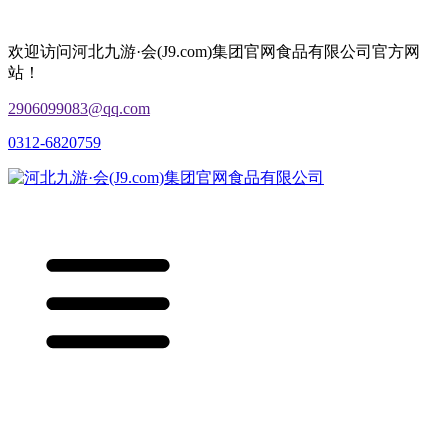
欢迎访问河北九游·会(J9.com)集团官网食品有限公司官方网
站！
2906099083@qq.com
0312-6820759