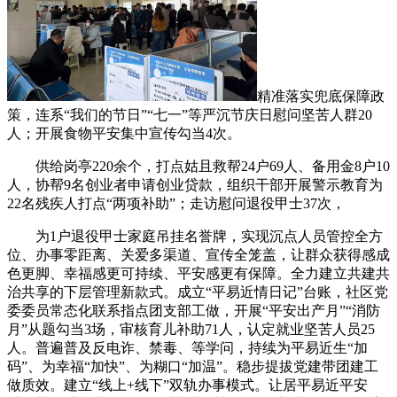
精准落实兜底保障政
策，连系“我们的节日”“七一”等严沉节庆日慰问坚苦人群20
人；开展食物平安集中宣传勾当4次。
供给岗亭220余个，打点姑且救帮24户69人、备用金8户10
人，协帮9名创业者申请创业贷款，组织干部开展警示教育为
22名残疾人打点“两项补助”；走访慰问退役甲士37次，
为1户退役甲士家庭吊挂名誉牌，实现沉点人员管控全方
位、办事零距离、关爱多渠道、宣传全笼盖，让群众获得感成
色更脚、幸福感更可持续、平安感更有保障。全力建立共建共
治共享的下层管理新款式。成立“平易近情日记”台账，社区党
委委员常态化联系指点团支部工做，开展“平安出产月”“消防
月”从题勾当3场，审核育儿补助71人，认定就业坚苦人员25
人。普遍普及反电诈、禁毒、等学问，持续为平易近生“加
码”、为幸福“加快”、为糊口“加温”。稳步提拔党建带团建工
做质效。建立“线上+线下”双轨办事模式。让居平易近平安