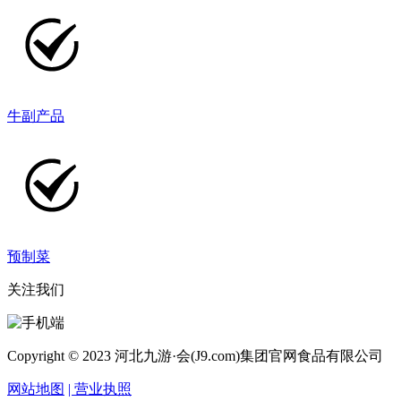
牛副产品
预制菜
关注我们
Copyright © 2023 河北九游·会(J9.com)集团官网食品有限公司
网站地图
| 营业执照