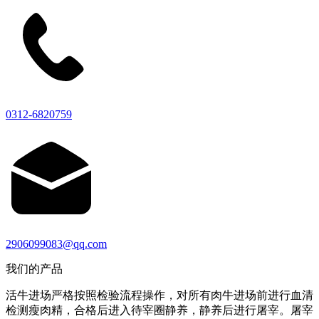
0312-6820759
2906099083@qq.com
我们的产品
活牛进场严格按照检验流程操作，对所有肉牛进场前进行血清
检测瘦肉精，合格后进入待宰圈静养，静养后进行屠宰。屠宰