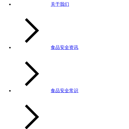
关于我们
食品安全资讯
食品安全常识