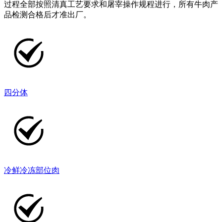
过程全部按照清真工艺要求和屠宰操作规程进行，所有牛肉产
品检测合格后才准出厂。
四分体
冷鲜冷冻部位肉