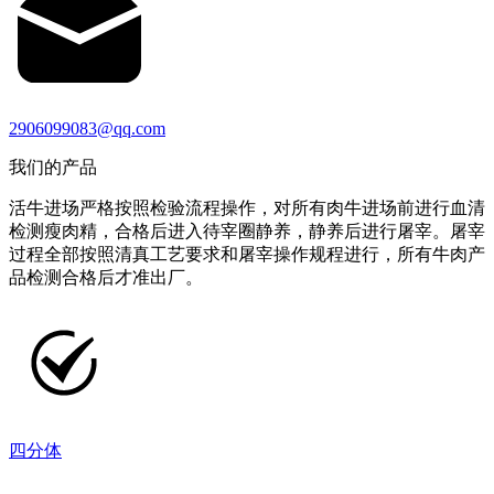
2906099083@qq.com
我们的产品
活牛进场严格按照检验流程操作，对所有肉牛进场前进行血清
检测瘦肉精，合格后进入待宰圈静养，静养后进行屠宰。屠宰
过程全部按照清真工艺要求和屠宰操作规程进行，所有牛肉产
品检测合格后才准出厂。
四分体