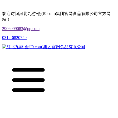
欢迎访问河北九游·会(J9.com)集团官网食品有限公司官方网
站！
2906099083@qq.com
0312-6820759