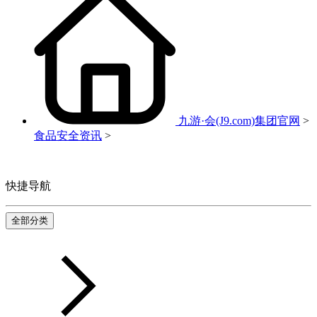
九游·会(J9.com)集团官网
>
食品安全资讯
>
快捷导航
全部分类