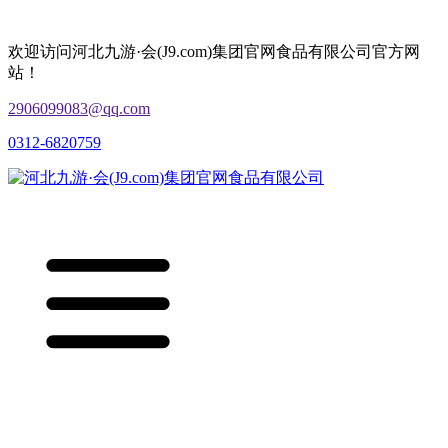
欢迎访问河北九游·会(J9.com)集团官网食品有限公司官方网
站！
2906099083@qq.com
0312-6820759