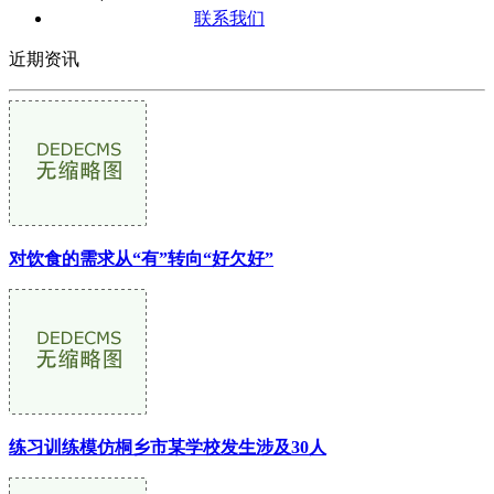
联系我们
近期资讯
对饮食的需求从“有”转向“好欠好”
练习训练模仿桐乡市某学校发生涉及30人