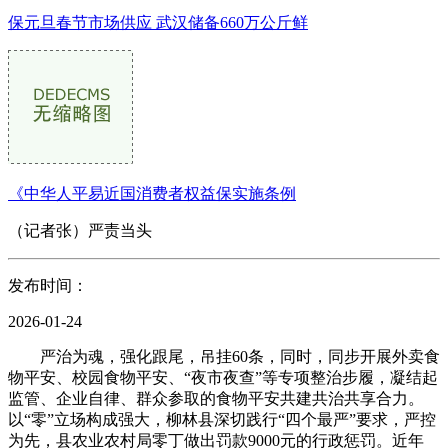
保元旦春节市场供应 武汉储备660万公斤鲜
《中华人平易近国消费者权益保实施条例
（记者张）严责当头
发布时间：
2026-01-24
严治为魂，强化跟尾，吊挂60条，同时，同步开展外卖食
物平安、校园食物平安、“夜市夜查”等专项整治步履，凝结起
监管、企业自律、群众参取的食物平安共建共治共享合力。
以“零”立场构成强大，柳林县深切践行“四个最严”要求，严控
为先，县农业农村局零丁做出罚款9000元的行政惩罚。近年