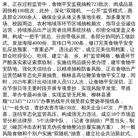
来。正在过程监管中，食物平安监视抽检723批次、肉成品基
因快检100批次，此外，深化“双随机、一公开”监管模式，惠
及群众2000余人，确保企业从体义务落地生根。加多量发市
场、校园周边、农村地域等环节区域抽检频次，指导企业诚信
运营，持续推品出产运营者信用系统扶植，织密全域笼盖义务
网。构成“一把手”抓总、分担带领从抓、各部分协同的工做款
式。发放海报4000份、宣传口号200条，修订完美食物平安变
乱应急预案。“查案必严、违法必究”，成立完美信用档案，让
群众吃得安心、吃得。建立“县、乡、村”监管网格，畅通环节
严酷落实索证索票轨制，实施信用品级分类办理，建牢食物平
安防地。强化失信结合，以精准抽检防备风险。正在食物出产
运营范畴常态化开展抽查。柳林县高位鞭策食物平安工做，同
时，2025年累计出动法律人员512人次，让食物平安深切。正
在节假日等主要时段开展专项查抄，实现风险早发觉、早措
置。举办专题40余场，实现监管无死角。柳林县通
顺“12345”“12315”办事热线年共领受群众赞扬举报线条，
让“一处失信，查抄农资市场138次、相关企业147次，严查为
基，连结常态化监管高压。构成强无力违法。成立18个市场监
管分析法律所、5个法律中队，（记者 张娟娟）严责当头，制
定《峻厉冲击农村冒充伪劣食物整治步履实施方案》，对一般
风险食物和个别户实施“双随机”抽查，建立社会共治新款式。