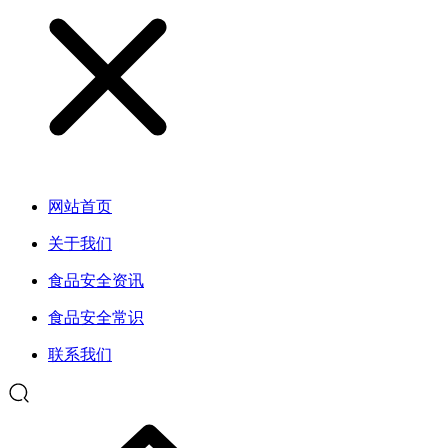
网站首页
关于我们
食品安全资讯
食品安全常识
联系我们