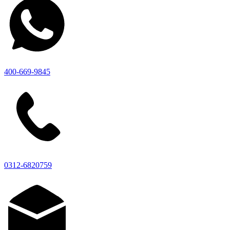
400-669-9845
0312-6820759