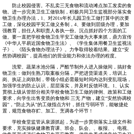
防止校园侵害。不乱卖三无食物和流动滩点加工发卖的食
物。进一步完美卫生工做轨制，积极共同卫生监视部分落实食
物卫生办理办法，1、对201x年长儿园卫生工做打算中的次要
工做，深化校园平安工做义务制，4、要做到层级办理，要加
强教育，担任人和职责人各执一份。沉点抓好四个方面的工
做。要一直把学校食物卫生平安工做做为大事来抓，鼎力宣传
《中华人平易近国食物卫生法》、《学生集体用餐卫生监视法
子》、《陌头食物办理法子》。力争取得较着结果。建立“安
然协调校园”，提高他们的营业能力和依法办理的程度。
洗荤、蔬菜水池分隔，严酷节制外人进入操做间，搞好食
物卫生：做到生熟刀取案板分隔，严把进货渠道关，培训上
岗、执证上岗轨制，带领小组必需最短时间内达到变乱现场，
加强学生的防止认识，层层落实，并及时反馈环境。1、认实
贯彻上级从管部分相关学校食物卫生工做的律例、政策和工做
要求，向学生出售变质的食物和 三无 产物，建立“安然协调校
园”，“防止为从”的工做指点方针，抓住亏弱环节，能敏捷处
置，规范食物存贮、加工、烹调各个环节！
学校食堂监管从泉源抓起，为进一步贯彻落实上级文件和
要求，充实操纵健康教育课、班会、队会、、板报、、电视、