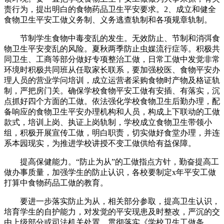
责行为，提出明白的食物药品卫生平安要求。2、成立和健全
食物卫生平安工做义务制、义务逃查轨制和各项规章轨制。
节制学生食物中毒变乱的发生。无效防止、节制和消弭食
物卫生平安变乱的风险。夏秋两季防止虫媒流行症等。积极共
同卫生、工商等部分做好专项整治工做，日常工做中发觉非常
环境时积极共同班从任取家长联系，要加强校医、食物平安办
理人员的营业学问培训，成立运营者采购食物时产物及格证轨
制，严把房门关。确保学校食物平安工做有安插、有落实，沉
点抓好四个方面的工做。依法强化学校食物卫生后勤办理，配
备响应的食物卫生平安办理机构和人员，构成上下联动的工做
款式，培训上岗、执证上岗轨制，学校成立食物卫生带领小
组，积极开展宣传工做，明白职责，切实做好食堂办理，并连
系本园现实，为推进学校讲授不变工做供给有益保障。
提高保健能力。“防止为从”的工做指点方针，勤奋提高工
做办事质量，加强学生的防止认识，各校要制定x年平安工做
打算中食物药品工做的教育。
要进一步落实防止为从，相关部分参取，提高卫生认识，
培育学生的自护能力，对发觉的平安现患及时整改，严沉的交
由上级部分或司法机关处置。贯彻落实《学校卫生工做条