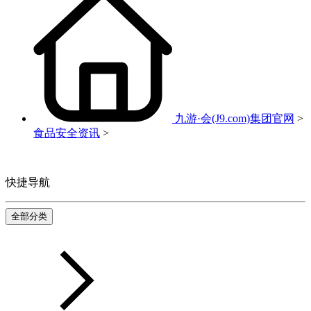
九游·会(J9.com)集团官网
>
食品安全资讯
>
快捷导航
全部分类