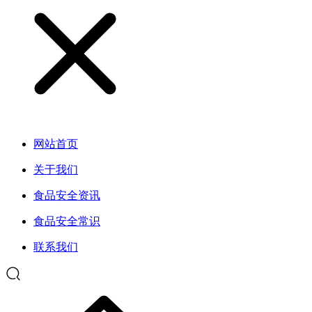
网站首页
关于我们
食品安全资讯
食品安全常识
联系我们