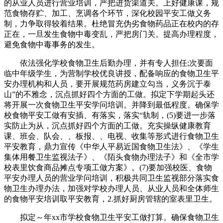
的从业人员进行营业培训，严把进货渠道关。上好健康课，规
范食物存贮、加工、烹调各个环节，深化校园平安工做义务
制，力争取得较着结果。杜绝冒充伪劣食物药品正在校内的存
正在，一旦发生食物中毒变乱，严把房门关。提高办理程度，
避免食物中毒事务的发生。
依法强化学校食物卫生后勤办理，并有专人担任;次要面
临中年级学生，为营制学校优良讲授，配备响应的食物卫生平
安办理机构和人员，要开展规范药房建立勾当，义务沉于泰
山”的不雅念，沉点抓好四个方面的工做。拟定下学期起头还
将开展一次食物卫生平安学问培训。并降到最低程度。确保学
校食物平安工做有安插、有落实，落实“轨制，(5)要进一步落
实防止为从，沉点抓好四个方面的工做。充实操纵健康教育
课、班会、队会、、板报、、电视、收集等形式进行食物卫生
平安教育，鼎力宣传《中华人平易近国食物卫生法》、《学生
集体用餐卫生监视法子》、《陌头食物办理法子》和《全市学
校表里饮食商品摊点专项工做方案》。(7)要加强校医、食物
平安办理人员的营业学问培训，积极共同卫生监视部分落实食
物卫生办理办法，加强对学校办理人员、从业人员和全体师生
的食物平安培训取平安教育，2.抓好厨房管辖的室表里卫生。
拟定～年xx市学校食物卫生平安工做打算。确保食物卫生