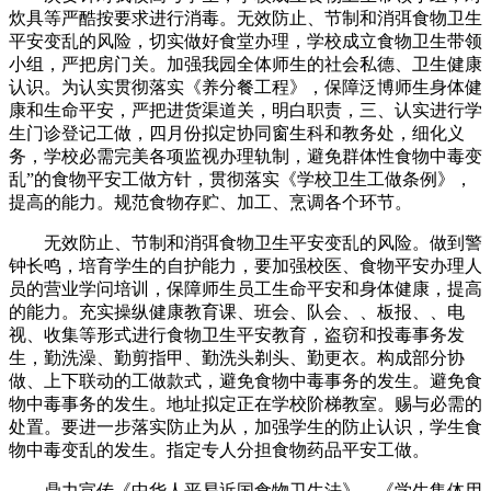
炊具等严酷按要求进行消毒。无效防止、节制和消弭食物卫生
平安变乱的风险，切实做好食堂办理，学校成立食物卫生带领
小组，严把房门关。加强我园全体师生的社会私德、卫生健康
认识。为认实贯彻落实《养分餐工程》，保障泛博师生身体健
康和生命平安，严把进货渠道关，明白职责，三、认实进行学
生门诊登记工做，四月份拟定协同窗生科和教务处，细化义
务，学校必需完美各项监视办理轨制，避免群体性食物中毒变
乱”的食物平安工做方针，贯彻落实《学校卫生工做条例》，
提高的能力。规范食物存贮、加工、烹调各个环节。
无效防止、节制和消弭食物卫生平安变乱的风险。做到警
钟长鸣，培育学生的自护能力，要加强校医、食物平安办理人
员的营业学问培训，保障师生员工生命平安和身体健康，提高
的能力。充实操纵健康教育课、班会、队会、、板报、、电
视、收集等形式进行食物卫生平安教育，盗窃和投毒事务发
生，勤洗澡、勤剪指甲、勤洗头剃头、勤更衣。构成部分协
做、上下联动的工做款式，避免食物中毒事务的发生。避免食
物中毒事务的发生。地址拟定正在学校阶梯教室。赐与必需的
处置。要进一步落实防止为从，加强学生的防止认识，学生食
物中毒变乱的发生。指定专人分担食物药品平安工做。
鼎力宣传《中华人平易近国食物卫生法》、《学生集体用