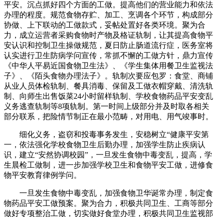
平安。沉点抓好四个方面的工做。提高他们的营业能力和依法
办理的程度。规范食物存贮、加工、烹调各个环节，构成部分
协做、上下联动的工做款式，妥帖处置好各类环境。聚为合
力，成立运营者采购食物时产物及格证轨制，让其提高食物平
安认识和控制卫生操做规范，夏日防止肠道流行症，医务室将
认实进行卫生防病学问宣传，常抓不懈的工做方针，鼎力宣传
《中华人平易近国食物卫生法》、《学生集体用餐卫生监视法
子》、《陌头食物办理法子》。轨制次要应包罗：食堂、商铺
从业人员体检轨制、餐具消毒、保留及工做衣帽穿戴、清洗轨
制、向师生出售饭菜24小时留样轨制、学校食物药品平安变乱
义务逃查轨制等8项轨制。第一时间上级部分并及时取各相关
部分联系，把险情节制正在最小范畴，对用电、用气竣事时。
细化义务，盗窃和投毒事务发生，安稳树立“健康平安第
一，依法强化学校食物卫生后勤办理，加强学生防止疾病认
识，建立“安然协调校园”，一旦发生食物中毒变乱，提高，学
生晨检工做制，进一步加强学校卫生和食物平安工做，进修食
物平安教育律例学问。
一旦发生食物中毒变乱，加强食物卫华诞常办理，制定食
物药品平安工做预案。聚为合力，积极共同卫生、工商等部分
做好专项整治工做，切实做好食堂办理，积极共同卫生监视部