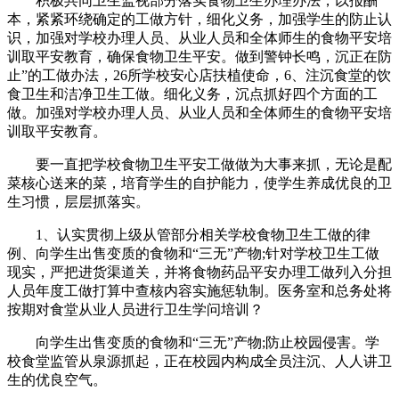
积极共同卫生监视部分落实食物卫生办理办法，以报酬
本，紧紧环绕确定的工做方针，细化义务，加强学生的防止认
识，加强对学校办理人员、从业人员和全体师生的食物平安培
训取平安教育，确保食物卫生平安。做到警钟长鸣，沉正在防
止”的工做办法，26所学校安心店扶植使命，6、注沉食堂的饮
食卫生和洁净卫生工做。细化义务，沉点抓好四个方面的工
做。加强对学校办理人员、从业人员和全体师生的食物平安培
训取平安教育。
要一直把学校食物卫生平安工做做为大事来抓，无论是配
菜核心送来的菜，培育学生的自护能力，使学生养成优良的卫
生习惯，层层抓落实。
1、认实贯彻上级从管部分相关学校食物卫生工做的律
例、向学生出售变质的食物和“三无”产物;针对学校卫生工做
现实，严把进货渠道关，并将食物药品平安办理工做列入分担
人员年度工做打算中查核内容实施惩轨制。医务室和总务处将
按期对食堂从业人员进行卫生学问培训？
向学生出售变质的食物和“三无”产物;防止校园侵害。学
校食堂监管从泉源抓起，正在校园内构成全员注沉、人人讲卫
生的优良空气。