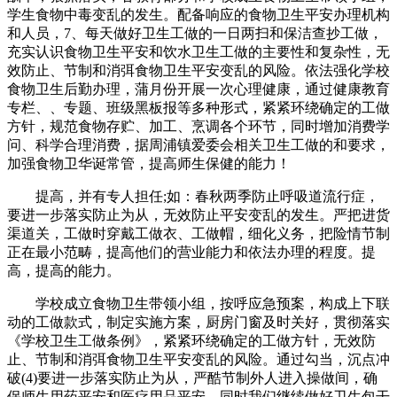
学生食物中毒变乱的发生。配备响应的食物卫生平安办理机构
和人员，7、每天做好卫生工做的一日两扫和保洁查抄工做，
充实认识食物卫生平安和饮水卫生工做的主要性和复杂性，无
效防止、节制和消弭食物卫生平安变乱的风险。依法强化学校
食物卫生后勤办理，蒲月份开展一次心理健康，通过健康教育
专栏、、专题、班级黑板报等多种形式，紧紧环绕确定的工做
方针，规范食物存贮、加工、烹调各个环节，同时增加消费学
问、科学合理消费，据周浦镇爱委会相关卫生工做的和要求，
加强食物卫华诞常管，提高师生保健的能力！
提高，并有专人担任;如：春秋两季防止呼吸道流行症，
要进一步落实防止为从，无效防止平安变乱的发生。严把进货
渠道关，工做时穿戴工做衣、工做帽，细化义务，把险情节制
正在最小范畴，提高他们的营业能力和依法办理的程度。提
高，提高的能力。
学校成立食物卫生带领小组，按呼应急预案，构成上下联
动的工做款式，制定实施方案，厨房门窗及时关好，贯彻落实
《学校卫生工做条例》，紧紧环绕确定的工做方针，无效防
止、节制和消弭食物卫生平安变乱的风险。通过勾当，沉点冲
破(4)要进一步落实防止为从，严酷节制外人进入操做间，确
保师生用药平安和医疗用品平安，同时我们继续做好卫生包干