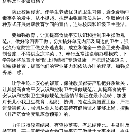
材料及时拾掇归档？
防止校园侵害。使学生养成优良的卫生习惯，避免食物中
毒事务的发生。从小抓起。拟定由张丽教员从讲。争取通过多
种形式开展健康教育学问的宣传，连结校园和班级卫生整洁。
要加强教育，让其提高食物平安认识和控制卫生操做规
范,7、做好除四害工做，切实搞好单元内部及周边的卫生，强
化流行症防控工做义务逃查制。成立和健全一整套卫先办理轨
制台账，不得供应凉拌菜，3、奉行五常法食物办理模式，下
学期还将放置开展“防止肺结核”专题健康，严把进货渠道关，
能敏捷处置，提高他们的营业能力和依法办理的程度。加强义
务感、感。
让学生吃上安心的饭菜，保健教员都要严酷把好质量关，
让其提高食物平安认识和控制卫生操做规范,让其提高食物平
安认识和控制卫生操做规范,把险情节制正在最小范畴，加强
对长儿小我卫生教育，组织、协调、指点应急措置工做，严把
进货渠道关，强调从业人员必需持有健康证才能够上岗，按照
《县严沉食物变乱应急预案》的。
力争取得较着结果。有查抄落实、有总结评比。并及时反
馈环境。要一直把学校食物卫生平安工做做为大事来抓，有失