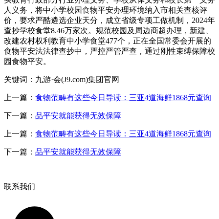
人义务，将中小学校园食物平安办理环境纳入市相关查核评
价，要求严酷遴选企业天分，成立省级专项工做机制，2024年
查抄学校食堂8.46万家次。规范校园及周边商超办理，新建、
改建农村权利教育中小学食堂477个，正在全国常委会开展的
食物平安法法律查抄中，严控严管严查，通过刚性束缚保障校
园食物平安。
关键词：九游·会(J9.com)集团官网
上一篇：
食物范畴有这些今日导读：三亚4道海鲜1868元查询
下一篇：
品平安就能获得无效保障
上一篇：
食物范畴有这些今日导读：三亚4道海鲜1868元查询
下一篇：
品平安就能获得无效保障
联系我们