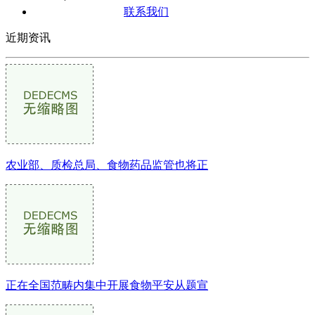
联系我们
近期资讯
农业部、质检总局、食物药品监管也将正
正在全国范畴内集中开展食物平安从题宣