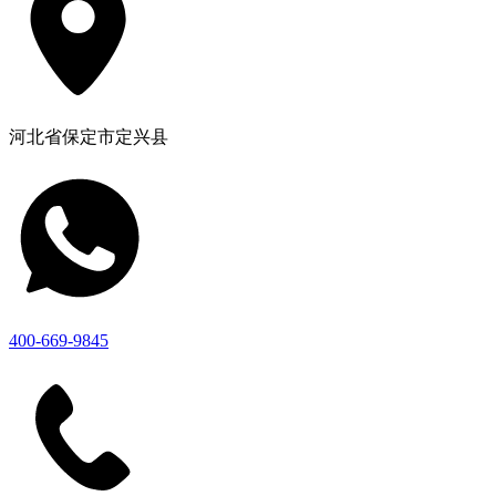
河北省保定市定兴县
400-669-9845