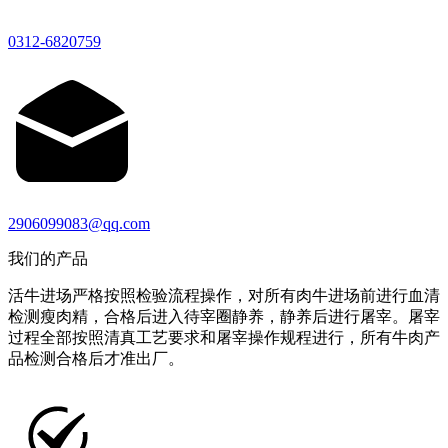
0312-6820759
2906099083@qq.com
我们的产品
活牛进场严格按照检验流程操作，对所有肉牛进场前进行血清
检测瘦肉精，合格后进入待宰圈静养，静养后进行屠宰。屠宰
过程全部按照清真工艺要求和屠宰操作规程进行，所有牛肉产
品检测合格后才准出厂。