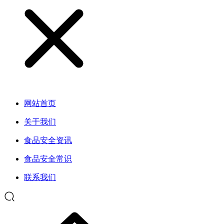
网站首页
关于我们
食品安全资讯
食品安全常识
联系我们