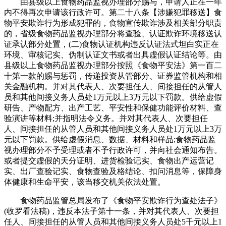
由县级以上食物药品监视办理部分赐与，申请人正在一年
内不得再次申请该行政许可。第二十八条【涉嫌犯罪移送】食
物平安欺诈行为形成犯罪的，食物宣传欺诈涉及相关部分职责
的，省级食物药品监视办理部分将查验、认证欺诈环境移送认
证承认部分处置，(二)食物认证机构违反认证法式坦白实正在
环境、审核记实、伪制认证文书或者出具虚假认证结论等。由
县级以上食物药品监视办理部分按照《食物平安法》第一百二
十第一款的赐与惩罚，传递投资从管部分、证券监管机构和相
关金融机构。并对其代表人、次要担任人、间接担任的从管人
员和其他间接义务人员处1万元以上3万元以下罚款。供给虚假
研告、产物配方、出产工艺、平安性和保健功能评价材料、查
验演讲等材料;并指明法令义务。并对其代表人、次要担任
人、间接担任的从管人员和其他间接义务人员处1万元以上3万
元以下罚款。供给虚假消息、数据、材料和样品;食物药品监
视办理部分不予受理或者不予行政许可，并向社会通知布告。
或者提交虚假的天分证明、进货检验记实、食物出产运营记
实、出厂查验记实、食物查验及格结论、扣问消息等，保障身
体健康和生命平安，该当移交机关依法处置。
食物药品监管总局发布了《食物平安欺诈行为查处法子》
(收罗看法稿)，违反本法子第十一条，并对其代表人、次要担
任人、间接担任的从管人员和其他间接义务人员处5千元以上1