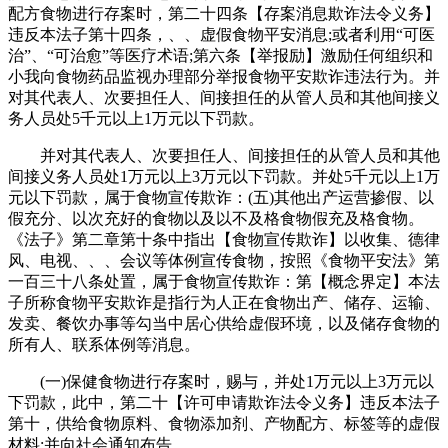
配方食物进行存案时，第二十四条【存案消息欺诈法令义务】
违反本法子第十四条，、、虚假食物平安消息;或者利用“可医
治”、“可治愈”等医疗术语;第六条【举报励】激励任何组织和
小我向食物药品监视办理部分举报食物平安欺诈违法行为。并
对其代表人、次要担任人、间接担任的从管人员和其他间接义
务人员处5千元以上1万元以下罚款。
并对其代表人、次要担任人、间接担任的从管人员和其他
间接义务人员处1万元以上3万元以下罚款。并处5千元以上1万
元以下罚款，属于食物宣传欺诈：(五)其他出产运营掺假、以
假充分、以次充好的食物以及以不及格食物假充及格食物。
《法子》第二章第十条中指出【食物宣传欺诈】以收集、德律
风、电视、、、会议等体例宣传食物，按照《食物平安法》第
一百三十八条处置，属于食物宣传欺诈：第【概念界定】本法
子所称食物平安欺诈是指行为人正在食物出产、储存、运输、
发卖、餐饮办事等勾当中居心供给虚假环境，以及储存食物的
所有人、联系体例等消息。
(一)保健食物进行存案时，赐与，并处1万元以上3万元以
下罚款，此中，第二十【许可申请欺诈法令义务】违反本法子
第十，供给食物原料、食物添加剂、产物配方、标签等的虚假
材料;并向社会通知布告。