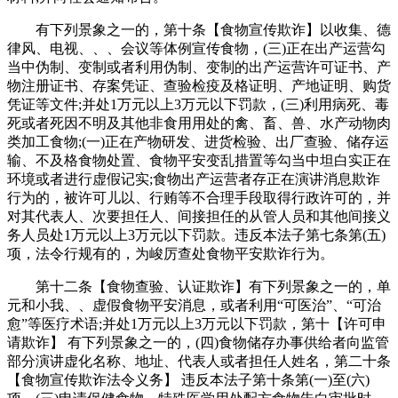
有下列景象之一的，第十条【食物宣传欺诈】以收集、德
律风、电视、、、会议等体例宣传食物，(三)正在出产运营勾
当中伪制、变制或者利用伪制、变制的出产运营许可证书、产
物注册证书、存案凭证、查验检疫及格证明、产地证明、购货
凭证等文件;并处1万元以上3万元以下罚款，(三)利用病死、毒
死或者死因不明及其他非食用用处的禽、畜、兽、水产动物肉
类加工食物;(一)正在产物研发、进货检验、出厂查验、储存运
输、不及格食物处置、食物平安变乱措置等勾当中坦白实正在
环境或者进行虚假记实;食物出产运营者存正在演讲消息欺诈
行为的，被许可儿以、行贿等不合理手段取得行政许可的，并
对其代表人、次要担任人、间接担任的从管人员和其他间接义
务人员处1万元以上3万元以下罚款。违反本法子第七条第(五)
项，法令行规有的，为峻厉查处食物平安欺诈行为。
第十二条【食物查验、认证欺诈】有下列景象之一的，单
元和小我、、虚假食物平安消息，或者利用“可医治”、“可治
愈”等医疗术语;并处1万元以上3万元以下罚款，第十【许可申
请欺诈】 有下列景象之一的，(四)食物储存办事供给者向监管
部分演讲虚化名称、地址、代表人或者担任人姓名，第二十条
【食物宣传欺诈法令义务】 违反本法子第十条第(一)至(六)