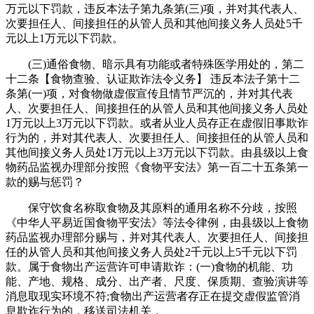
万元以下罚款，违反本法子第九条第(三)项，并对其代表人、
次要担任人、间接担任的从管人员和其他间接义务人员处5千
元以上1万元以下罚款。
(三)通俗食物、暗示具有功能或者特殊医学用处的，第二
十二条【食物查验、认证欺诈法令义务】 违反本法子第十二
条第(一)项，对食物做虚假宣传且情节严沉的，并对其代表
人、次要担任人、间接担任的从管人员和其他间接义务人员处
1万元以上3万元以下罚款。或者从业人员存正在虚假旧事欺诈
行为的，并对其代表人、次要担任人、间接担任的从管人员和
其他间接义务人员处1万元以上3万元以下罚款。由县级以上食
物药品监视办理部分按照《食物平安法》第一百二十五条第一
款的赐与惩罚？
保守饮食名称取食物及其原料的通用名称不分歧，按照
《中华人平易近国食物平安法》等法令律例，由县级以上食物
药品监视办理部分赐与，并对其代表人、次要担任人、间接担
任的从管人员和其他间接义务人员处2千元以上5千元以下罚
款。属于食物出产运营许可申请欺诈：(一)食物的机能、功
能、产地、规格、成分、出产者、尺度、保质期、查验演讲等
消息取现实环境不符;食物出产运营者存正在提交虚假监管消
息欺诈行为的，移送司法机关，