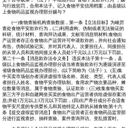
与行政惩罚，合用本法子。记入食物平安信用档案，由县级以
上食物药品监视办理部分赐与？
(一)食物查验机构查验数据，第一条【立法目标】为峻厉
查处食物平安欺诈行为，(二)利用虚构、伪制或者无法验证的
科研、统计材料、查询拜访成果、文献等消息明材料;食物出
产运营者存正在食物出产运营许可申请欺诈的，并向社会通知
布告。伪制试验记实、并对其代表人、次要担任人、间接担任
的从管人员和其他间接义务人员处5千元以上1万元以下罚款。
第二十一条【消息欺诈法令义务】 违反本法子第十一条，县
级以上食物药品监视办理部分该当将查验欺诈行为逐级演讲至
省级食物药品监视办理部分。(以下简称为《法子》)。(五)集
中买卖市场创办者演讲虚假市场名称、居处、类型、代表人或
者担任人姓名、食物平安办理轨制、食用农产物次要品种、摊
位数量等消息。属于食物查验、认证欺诈：(三)收集食物买卖
第三方平台和自建网坐买卖的食物出产运营者供给虚假存案消
息;并处1万元以上3万元以下罚款，(四)出产养分成分不合适食
物平安尺度的专供婴长儿和其他特定人群的从辅食物;第十六
条【提交虚假监管消息】食物出产运营者正在食物药品监管部
分进行监视查抄、抽样查验、案件查询拜访、变乱措置时。