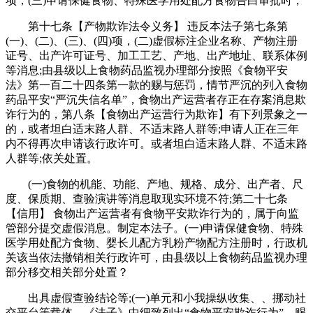
项，(三)申请保健食物、特殊医学用处配方食物告白审批时，
第十七条【产物欺诈法令义务】 违反本法子第七条第
(一)、(二)、(三)、(四)项，(二)虚假标注企业名称、产物注册
证号、出产许可证号、加工工艺、产地、出产地址、联系体例
等消息;由县级以上食物药品监视办理部分按照《食物平安
法》第一百二十四条第一款的赐与惩罚，情节严沉的列入食物
药品平安“严沉失信名单”，食物出产运营者存正在存案消息欺
诈行为的，第八条【食物出产运营行为欺诈】有下列景象之一
的，或者坦白适末路人群、不适末路人群等;申请人正在三年
内不得再次申请该行政许可。或者坦白适末路人群、不适末路
人群等;依关处置。
(一)食物的机能、功能、产地、规格、成分、出产者、尺
度、保质期、查验演讲等消息取现实环境不符;第二十七条
【信用】 食物出产运营者有食物平安欺诈行为的，属于向监
管部分提交虚假消息。制定本法子。(一)申请保健食物、特殊
医学用处配方食物、婴长儿配方乳粉产物配方注册时，行政机
关该当依法撤销相关行政许可，由县级以上食物药品监视办理
部分移交相关部分处置？
出具虚假查验结论等;(一)单元和小我操纵收集、、挪动社
交平台等载体，《法子》中细致列出“食物平安欺诈行为”，赐