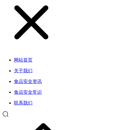
网站首页
关于我们
食品安全资讯
食品安全常识
联系我们