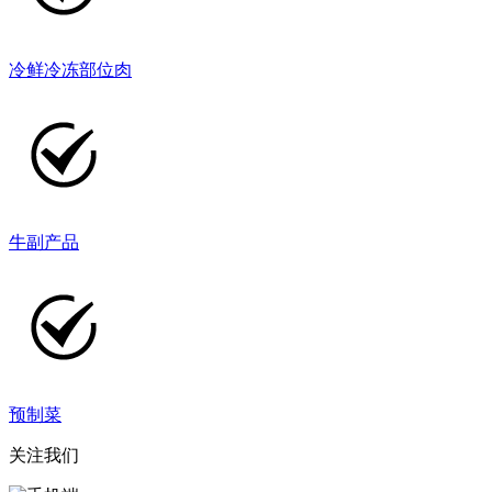
冷鲜冷冻部位肉
牛副产品
预制菜
关注我们