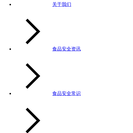
关于我们
食品安全资讯
食品安全常识