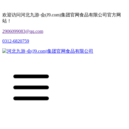
欢迎访问河北九游·会(J9.com)集团官网食品有限公司官方网
站！
2906099083@qq.com
0312-6820759